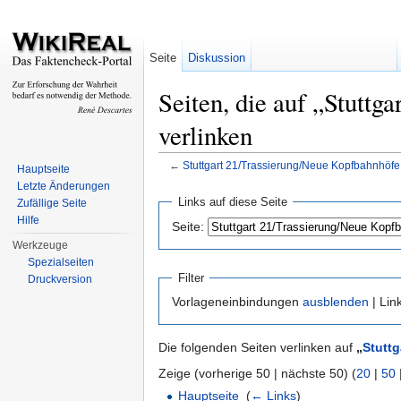
Seite
Diskussion
Seiten, die auf „Stutt
verlinken
←
Stuttgart 21/Trassierung/Neue Kopfbahnhöfe
Hauptseite
Wechseln zu:
Navigation
,
Suche
Letzte Änderungen
Links auf diese Seite
Zufällige Seite
Hilfe
Seite:
Werkzeuge
Spezialseiten
Filter
Druckversion
Vorlageneinbindungen
ausblenden
| Lin
Die folgenden Seiten verlinken auf
„
Stutt
Zeige (vorherige 50 | nächste 50) (
20
|
50
Hauptseite
‎
(
← Links
)