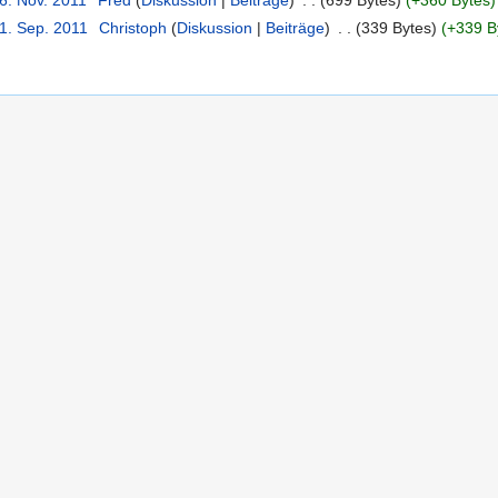
6. Nov. 2011
‎
Fred
(
Diskussion
|
Beiträge
)
‎
. .
(699 Bytes)
(+360 Bytes)
21. Sep. 2011
‎
Christoph
(
Diskussion
|
Beiträge
)
‎
. .
(339 Bytes)
(+339 B