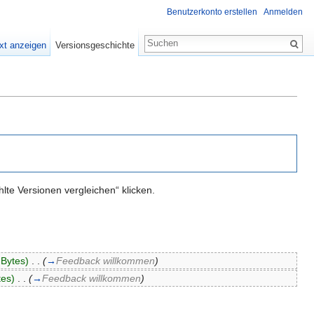
Benutzerkonto erstellen
Anmelden
xt anzeigen
Versionsgeschichte
te Versionen vergleichen“ klicken.
 Bytes)
‎
. .
(
→
Feedback willkommen
)
tes)
‎
. .
(
→
Feedback willkommen
)