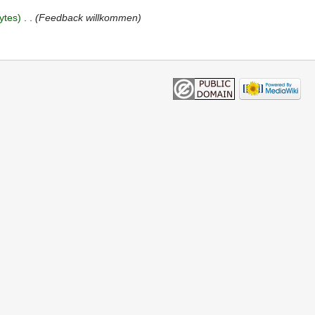
ytes)
‎
. .
(Feedback willkommen)