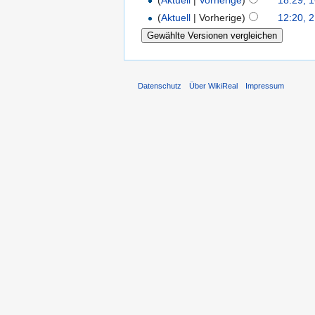
(
Aktuell
|
Vorherige
)
18:29, 1
(
Aktuell
| Vorherige)
12:20, 
Datenschutz
Über WikiReal
Impressum