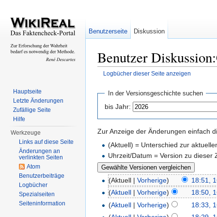
Benutzerseite
Diskussion
Benutzer Diskussion:
Logbücher dieser Seite anzeigen
Wechseln zu:
Navigation
,
Suche
Hauptseite
In der Versionsgeschichte suchen
Letzte Änderungen
bis Jahr:
Zufällige Seite
Hilfe
Zur Anzeige der Änderungen einfach di
Werkzeuge
Links auf diese Seite
(Aktuell) = Unterschied zur aktuell
Änderungen an
Uhrzeit/Datum = Version zu dieser
verlinkten Seiten
Atom
Benutzerbeiträge
(Aktuell |
Vorherige
)
18:51, 1
Logbücher
(
Aktuell
|
Vorherige
)
18:50, 1
Spezialseiten
Seiteninformation
(
Aktuell
|
Vorherige
)
18:33, 1