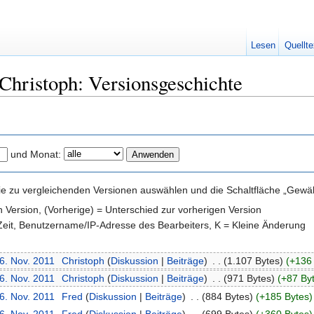
Lesen
Quellte
Christoph: Versionsgeschichte
und Monat:
e zu vergleichenden Versionen auswählen und die Schaltfläche „Gewähl
en Version, (Vorherige) = Unterschied zur vorherigen Version
 Zeit, Benutzername/IP-Adresse des Bearbeiters, K = Kleine Änderung
6. Nov. 2011
‎
Christoph
(
Diskussion
|
Beiträge
)
‎
. .
(1.107 Bytes)
(+136
6. Nov. 2011
‎
Christoph
(
Diskussion
|
Beiträge
)
‎
. .
(971 Bytes)
(+87 By
6. Nov. 2011
‎
Fred
(
Diskussion
|
Beiträge
)
‎
. .
(884 Bytes)
(+185 Bytes)