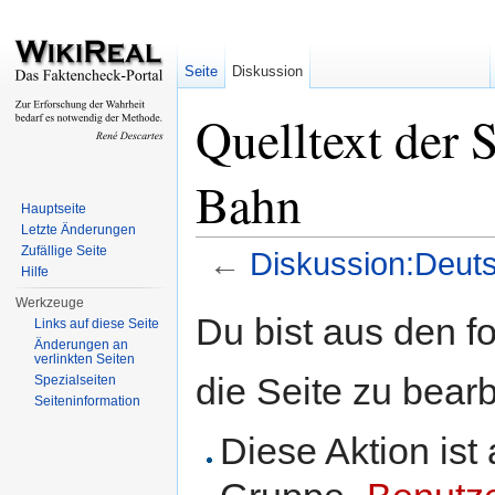
Seite
Diskussion
Quelltext der 
Bahn
Hauptseite
Letzte Änderungen
Zufällige Seite
←
Diskussion:Deut
Hilfe
Wechseln zu:
Navigation
,
Suche
Werkzeuge
Du bist aus den f
Links auf diese Seite
Änderungen an
verlinkten Seiten
die Seite zu bearb
Spezialseiten
Seiteninformation
Diese Aktion ist