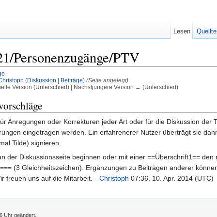
Lesen
Quellte
t 21/Personenzugänge/PTV
ge
Christoph
(
Diskussion
|
Beiträge
)
(Seite angelegt)
uelle Version (Unterschied) | Nächstjüngere Version → (Unterschied)
vorschläge
 für Anregungen oder Korrekturen jeder Art oder für die Diskussion der
rungen eingetragen werden. Ein erfahrenerer Nutzer überträgt sie dann
mal Tilde) signieren.
der Diskussionsseite beginnen oder mit einer ==Überschrift1== den n
2=== (3 Gleichheitszeichen). Ergänzungen zu Beiträgen anderer könne
 freuen uns auf die Mitarbeit. --
Christoph
07:36, 10. Apr. 2014 (UTC)
36 Uhr geändert.