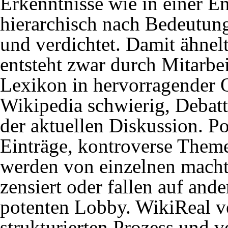
Erkenntnisse wie in einer E
05.10.2021
Stuttgart 21/Schlicht
hierarchisch nach Bedeutung
Manipulationen (
pdf
und verdichtet. Damit ähnelt
29.04.2021
Stuttgart 21
,
Anhörun
entsteht zwar durch Mitarbe
Brandschutz
(
pdf
Lexikon in hervorragender Qu
Wikipedia schwierig, Debatt
der aktuellen Diskussion. P
31.03.2021
Stuttgart 21/Brandsch
Einträge, kontroverse Theme
(
Pressemitteilung
werden von einzelnen mach
zensiert oder fallen auf an
16.03.2021
Meinungsmache/Meth
potenten Lobby. WikiReal ve
verunglimpft.
strukturierten Prozess und 