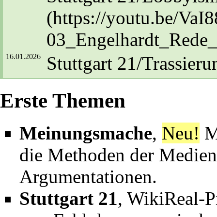
16.01.2026
Stuttgart 21/Trassieru
Erste Themen
06.01.2026
Stuttgart 21/Trassieru
Clowns".
Meinungsmache
,
Neu!
M
12.12.2025
Stuttgart 21/Trassieru
die Methoden der Medienm
(
Fachartikel ERI
).
Argumentationen
.
Stuttgart 21
, WikiReal-P
26.04.2025
Stuttgart 21/Brandsch