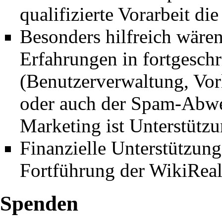
qualifizierte Vorarbeit d
07-09.2015
Stuttgart 21/Leistung
:
Besonders hilfreich wären
Faktencheck
.
Erfahrungen in fortgesch
02.09.2015
Stuttgart 21/Leistung
(Benutzerverwaltung, Vo
02.07.2015
Stuttgart 21
: Die Bun
oder auch der Spam-Abwe
Engelhard
Marketing ist Unterstütz
Finanzielle Unterstützung
02.07.2015
Stuttgart 21/Leistung
Fortführung der WikiReal
Bürgerbegehren
.
Spenden
18.05.2015
Stuttgart 21
:
Projektc