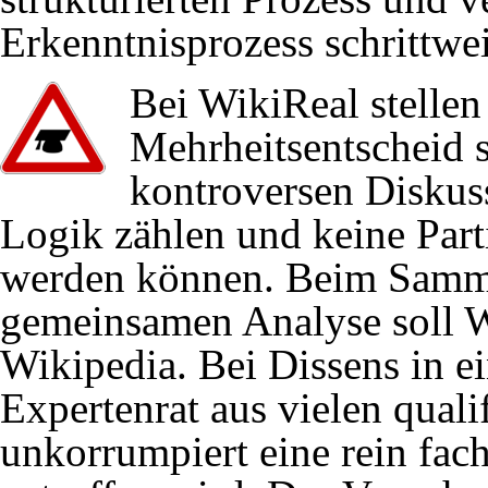
01.02.2021
Stuttgart 21/Brandsch
Erkenntnisprozess schrittwe
Mo-Demo-Rede
Bei WikiReal stelle
28.12.2020
Stuttgart 21/Persone
Mehrheitsentscheid s
Stuttgart 21.
kontroversen Diskus
Logik zählen und keine Part
28.12.2020
Stuttgart 21/Trassieru
werden können. Beim Samme
nicht überholt ist.
gemeinsamen Analyse soll W
15.04.2020
Stuttgart 21
,
“Mario B
Wikipedia. Bei Dissens in ei
Expertenrat aus vielen qualif
03.01.2020
Stuttgart 21/Brandsch
unkorrumpiert eine rein fac
07.19-01.20