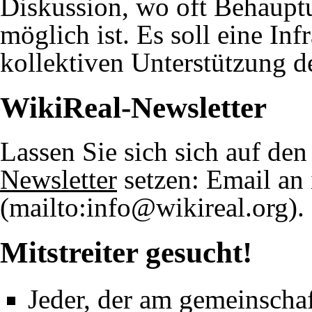
Diskussion, wo oft Behaupt
08.06.2016
Stuttgart 21/Wasser
:
H
möglich ist. Es soll eine Inf
Anlagen.
kollektiven Unterstützung d
24.05.2016
Stuttgart 21/Gleisnei
WikiReal-Newsletter
Bahnsteigen.
Lassen Sie sich sich auf de
18.03.2016
Deutsche Bahn/Strate
Newsletter
setzen: Email an
bekommt.
.
16.03.2016
Stuttgart 21/Gleisnei
Mitstreiter gesucht!
Bahnhofsgleisneigung
26.02.2016
Stuttgart 21/Faktench
Jeder, der am gemeinscha