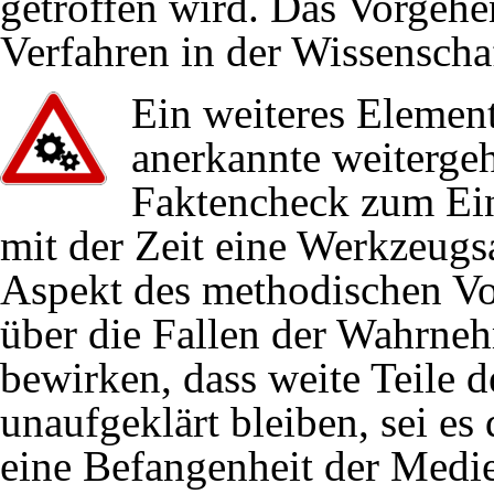
getroffen wird. Das Vorgehe
Stuttgart 21/Leistung
Verfahren in der Wissenschaf
Kapazitätsrückbau
.
Ein weiteres Element
25.07.2019
Deutsche Bahn
,
Regio
anerkannte weiterg
16.07.2019
Stuttgart 21/ITF
,
Stutt
Faktencheck zum Ein
Takts.
mit der Zeit eine Werkzeug
12.07.2019
2. Stammstrecke Mün
Aspekt des methodischen Vo
Tunnelröhren gebaut 
über die Fallen der Wahrne
30.06.2019
Stuttgart 21/ITF
,
Ziel
bewirken, dass weite Teile d
unaufgeklärt bleiben, sei es
Umstiegszeiten
.
eine Befangenheit der Medie
27.02.2019
Stuttgart 21/Leistung