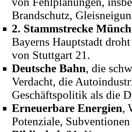
von Fehlplanungen, insbe
(
pdf
Brandschutz
,
Gleisneigu
30.12.2024
Stuttgart 21/Leistung
2. Stammstrecke Münch
verbessert.
Bayerns Hauptstadt droht
10.09.2024
Stuttgart 21/Brandsch
von
Stuttgart 21
.
Brandschutz (
pdf
Deutsche Bahn
, die sch
Verdacht, die Autoindustr
17.06.2024
Stuttgart 21
,
Intervie
Geschäftspolitik als die D
Erneuerbare Energien
, 
07.-11.06.24
Stuttgart 21/Brandsch
Potenziale, Subventionen