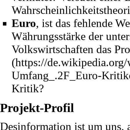
Stuttgart 21/Brandsc
Wahrscheinlichkeitstheori
Euro
, ist das fehlende W
Währungsstärke der unter
Volkswirtschaften das Pr
17.04.2024
"Mario Barth deckt au
professioneller Fakte
Kritik?
21.11.2023
Stuttgart 21/Brandsc
Projekt-Profil
Desinformation ist um uns, a