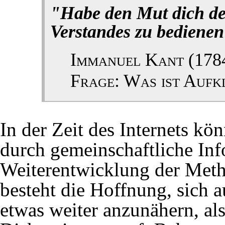
"Habe den Mut dich de
04.06.2018
Stuttgart 21/Hochwas
Verstandes zu bediene
(
Gutachten
Immanuel Kant (178
24.05.2018
Bitte auch auf WikiRe
Frage: Was ist Aufk
21.05.2018
Stuttgart 21/Brandsch
04.04.2017
2. Stammstrecke Mün
In der Zeit des Internets kö
durch gemeinschaftliche In
09.01.2017
Stuttgart 21, 4. Bürg
Weiterentwicklung der Meth
besteht die Hoffnung, sich 
etwas weiter anzunähern, als
2016
Post-truth-politics
als