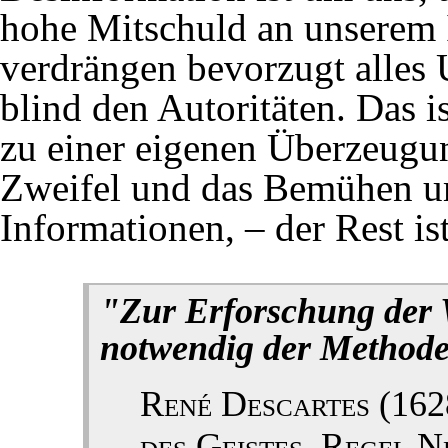
07.11.2023
Stuttgart 21/Leistung
hohe Mitschuld an unserem 
verdrängen bevorzugt alles
(
pdf
blind den Autoritäten. Das 
04.04.2023
Stuttgart 21/Brandsc
zu einer eigenen Überzeugun
(
PM
Zweifel und das Bemühen um
Informationen, – der Rest is
29.12.2022
Stuttgart 21/Leistung
"Zur Erforschung der 
notwendig der Methode
06.12.2022
Stuttgart 21/Brandsc
sicher (
PM
René Descartes (162
)!
des Geistes, Regel N