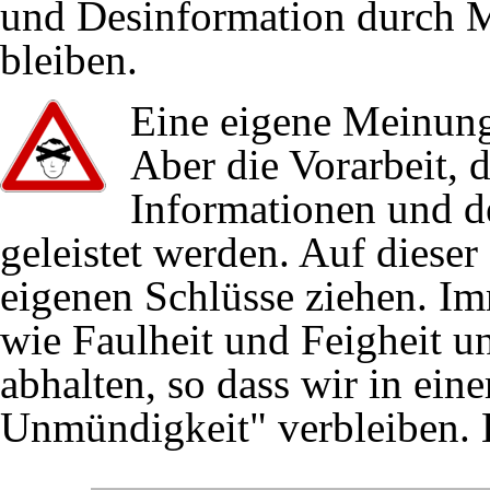
und Desinformation durch 
30.01.2019
Stuttgart 21/Kosten
:
D
bleiben.
29.01.2019
Deutsche Bahn
und
St
Eine eigene Meinung 
Aber die Vorarbeit, 
Informationen und d
14.01.2019
Stuttgart 21/Schlicht
geleistet werden. Auf dieser
eigenen Schlüsse ziehen. Im
12.2018
2. Stammstrecke Mün
wie Faulheit und Feigheit 
27.11.2018
Meinungsmache
:
Weit
abhalten, so dass wir in eine
Kognitive Dissonanz e
Unmündigkeit" verbleiben. E
29.10.2018
Stuttgart 21/Brandsch