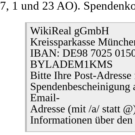
7, 1 und 23 AO). Spendenko
WikiReal gGmbH
Kreissparkasse München
März 2015
Stuttgart 21/Persone
IBAN: DE98 7025 0150
BYLADEM1KMS
Bitte Ihre Post-Adresse 
Spendenbescheinigung a
St.Z.
Email-
Kontext
Adresse (mit /a/ statt @)
Informationen über den
29.12.2014
Stuttgart 21/Leistung