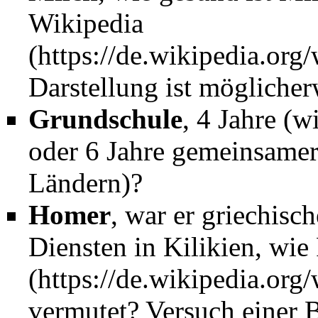
Wikipedia
Darstellung ist möglicher
Grundschule
, 4 Jahre (w
04/05.2024
Stuttgart 21/Brandsch
oder 6 Jahre gemeinsamer 
Ländern)?
24.04.2024
Stuttgart 21/Brandsch
Homer
, war er griechisc
Diensten in Kilikien, wie
an
Chef der S21-Proje
vermutet? Versuch einer B
19.04.2024