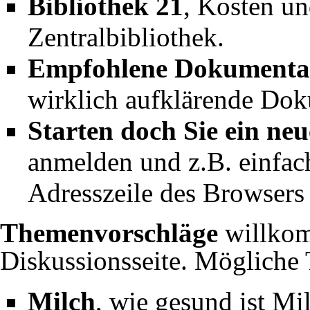
Bibliothek 21
, Kosten un
EBA
Zentralbibliothek.
MoDemo-Rede
Empfohlene Dokumenta
Analyse der PK des 
wirklich aufklärende Dok
10.06.2024
Stuttgart 21/Hochwass
Starten doch Sie ein ne
(
MoDemo-Rede
anmelden und z.B. einfac
30.05.2024
Stuttgart 21/Brandsch
Adresszeile des Browsers s
Themenvorschläge
willkom
(
mp3
Diskussionsseite
. Mögliche
Milch
, wie gesund ist Mi
22.05.2024
Stuttgart 21/Brandsch