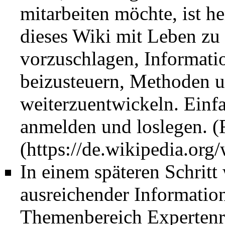
ab!
mitarbeiten möchte, ist he
09.02.2016
Meinungsmache
: Neu
dieses Wiki mit Leben zu
Argumentationen
.
vorzuschlagen, Informati
18.01.2016
Stuttgart 21/Schlicht
beizusteuern, Methoden u
Desinformation
.
weiterzuentwickeln. Einfa
anmelden und loslegen. (
31.12.2015
Schlauer Fernsehen
,
n
24.11.2015
Deutsche Bahn/Strate
In einem späteren Schritt
19.11.2015
Stuttgart 21/Faktench
ausreichender Informatio
07.10.2015
Stuttgart 21
: RTL,
"Ma
Themenbereich
Expertenr
Brandschutz (
Video