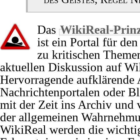
07./14.11.22
Stuttgart 21/Brandsc
Das
WikiReal-Prin
Neubaustrecken (
PM
ist ein Portal für de
zu kritischen Theme
aktuellen Diskussion auf Wi
24.10.2022
Stuttgart 21/Brandsc
Hervorragende aufklärende 
Brandschutzmängel.
Nachrichtenportalen oder B
21.10.2022
Stuttgart 21
,
Das Troja
mit der Zeit ins Archiv und 
der allgemeinen Wahrnehmu
16.10.2022
WikiReal werden die wichti
Stuttgart 21/Gleisnei