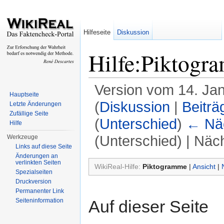
Hilfeseite
Diskussion
Hilfe:Piktogr
Version vom 14. Ja
Hauptseite
(
Diskussion
|
Beiträ
Letzte Änderungen
Zufällige Seite
(
Unterschied
)
← Näc
Hilfe
(Unterschied) | Näc
Werkzeuge
Links auf diese Seite
Wechseln zu:
Navigation
,
Suche
Änderungen an
verlinkten Seiten
WikiReal-Hilfe:
Piktogramme
|
Ansicht
|
Spezialseiten
Druckversion
Permanenter Link
Auf dieser Seite
Seiteninformation