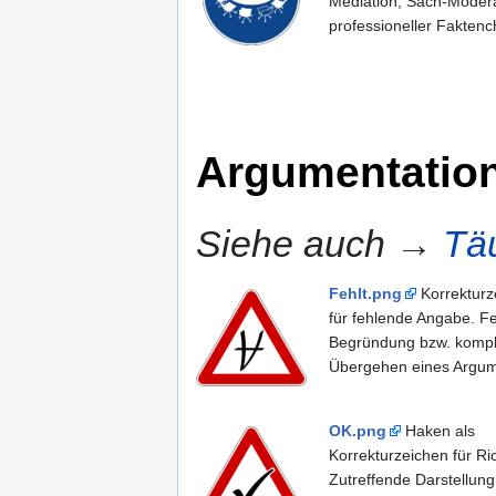
Mediation, Sach-Modera
professioneller Faktenc
Argumentatio
Siehe auch →
Tä
Fehlt.png
Korrekturz
für fehlende Angabe. F
Begründung bzw. kompl
Übergehen eines Argum
OK.png
Haken als
Korrekturzeichen für Ric
Zutreffende Darstellung