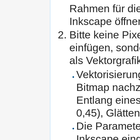
Rahmen für di
Inkscape öffne
Bitte keine Pi
einfügen, son
als Vektorgrafik
Vektorisierun
Bitmap nachz
Entlang eines
0,45), Glätten 
Die Parameter
Inkscape eing