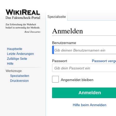
Spezialseite
Anmelden
Wechseln zu:
Navigation
,
Suche
Benutzername
Hauptseite
Letzte Änderungen
Zufällige Seite
Passwort
Passwort ver
Hilfe
Werkzeuge
Spezialseiten
Angemeldet bleiben
Druckversion
Hilfe beim Anmelden