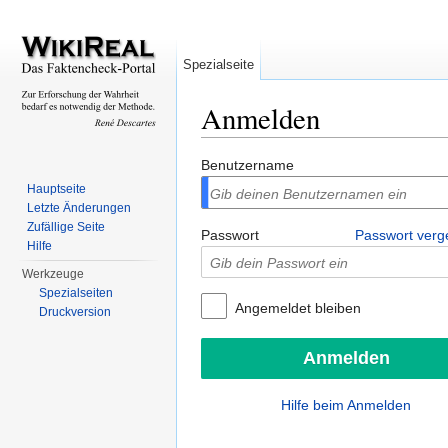
Spezialseite
Anmelden
Wechseln zu:
Navigation
,
Suche
Benutzername
Hauptseite
Letzte Änderungen
Zufällige Seite
Passwort
Passwort ver
Hilfe
Werkzeuge
Spezialseiten
Angemeldet bleiben
Druckversion
Hilfe beim Anmelden