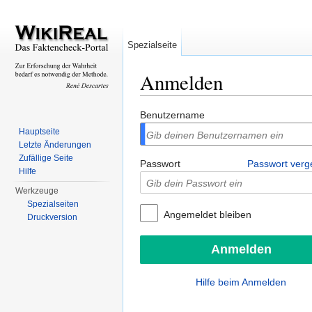
Spezialseite
Anmelden
Wechseln zu:
Navigation
,
Suche
Benutzername
Hauptseite
Letzte Änderungen
Zufällige Seite
Passwort
Passwort ver
Hilfe
Werkzeuge
Spezialseiten
Angemeldet bleiben
Druckversion
Hilfe beim Anmelden