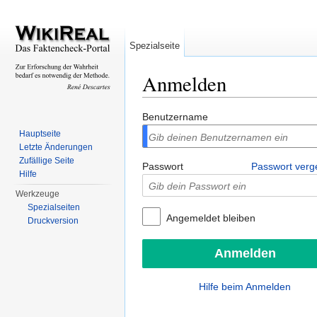
Spezialseite
Anmelden
Wechseln zu:
Navigation
,
Suche
Benutzername
Hauptseite
Letzte Änderungen
Zufällige Seite
Passwort
Passwort ver
Hilfe
Werkzeuge
Spezialseiten
Angemeldet bleiben
Druckversion
Hilfe beim Anmelden