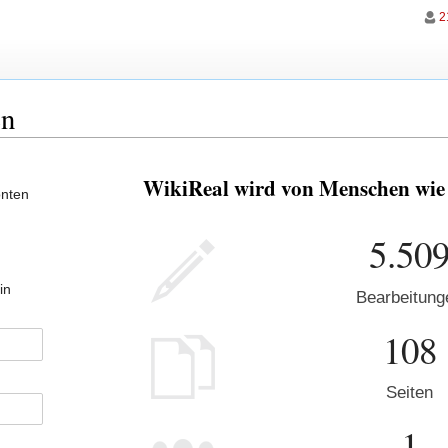
2
en
WikiReal wird von Menschen wie d
onten
5.50
in
Bearbeitung
108
Seiten
1