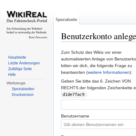
Spezialseite
Benutzerkonto anleg
Wechseln zu:
Navigation
,
Suche
Zum Schutz des Wikis vor einer
Hauptseite
automatisierten Anlage von Benutzerk
Letzte Änderungen
bitten wir dich, die folgende Frage zu
Zufällige Seite
beantworten (
weitere Informationen
):
Hilfe
Geben Sie bitte das 6. Zeichen VON
Werkzeuge
RECHTS der folgenden Zeichenkette e
Spezialseiten
d1de7fac9
:
Druckversion
Benutzername