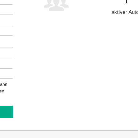
aktiver Aut
kann
gen