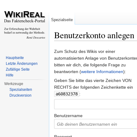
Spezialseite
Benutzerkonto anlegen
Wechseln zu:
Navigation
,
Suche
Zum Schutz des Wikis vor einer
Hauptseite
automatisierten Anlage von Benutzerkonte
Letzte Änderungen
bitten wir dich, die folgende Frage zu
Zufällige Seite
beantworten (
weitere Informationen
):
Hilfe
Geben Sie bitte das vierte Zeichen VON
Werkzeuge
RECHTS der folgenden Zeichenkette ein
Spezialseiten
a60832378
:
Druckversion
Benutzername
Passwort