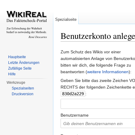
Spezialseite
Benutzerkonto anleg
Wechseln zu:
Navigation
,
Suche
Zum Schutz des Wikis vor einer
Hauptseite
automatisierten Anlage von Benutzerk
Letzte Änderungen
bitten wir dich, die folgende Frage zu
Zufällige Seite
beantworten (
weitere Informationen
):
Hilfe
Geben Sie bitte das zweite Zeichen V
Werkzeuge
RECHTS der folgenden Zeichenkette e
Spezialseiten
830d2a229
:
Druckversion
Benutzername