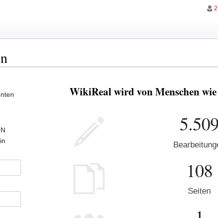
2
en
WikiReal wird von Menschen wie d
onten
5.50
ON
in
Bearbeitung
108
Seiten
1