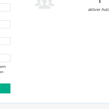
aktiver Aut
kann
gen