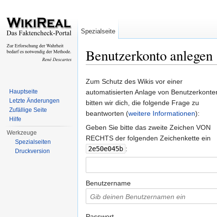
Spezialseite
Benutzerkonto anlegen
Wechseln zu:
Navigation
,
Suche
Zum Schutz des Wikis vor einer
Hauptseite
automatisierten Anlage von Benutzerkonte
Letzte Änderungen
bitten wir dich, die folgende Frage zu
Zufällige Seite
beantworten (
weitere Informationen
):
Hilfe
Geben Sie bitte das zweite Zeichen VON
Werkzeuge
RECHTS der folgenden Zeichenkette ein
Spezialseiten
2e50e045b
:
Druckversion
Benutzername
Passwort