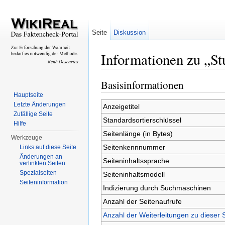
Seite
Diskussion
Informationen zu „Stu
Wechseln zu:
Navigation
,
Suche
Basisinformationen
Hauptseite
Letzte Änderungen
Anzeigetitel
Zufällige Seite
Standardsortierschlüssel
Hilfe
Seitenlänge (in Bytes)
Werkzeuge
Seitenkennnummer
Links auf diese Seite
Änderungen an
Seiteninhaltssprache
verlinkten Seiten
Spezialseiten
Seiteninhaltsmodell
Seiteninformation
Indizierung durch Suchmaschinen
Anzahl der Seitenaufrufe
Anzahl der Weiterleitungen zu dieser 