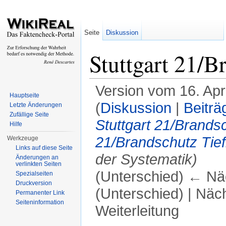
Seite
Diskussion
Stuttgart 21/B
Version vom 16. Apr
Hauptseite
(
Diskussion
|
Beiträ
Letzte Änderungen
Zufällige Seite
Stuttgart 21/Brands
Hilfe
21/Brandschutz Tief
Werkzeuge
Links auf diese Seite
der Systematik)
Änderungen an
verlinkten Seiten
(Unterschied) ← Näc
Spezialseiten
Druckversion
(Unterschied) | Näc
Permanenter Link
Seiteninformation
Weiterleitung
Wechseln zu:
Navigation
,
Suche