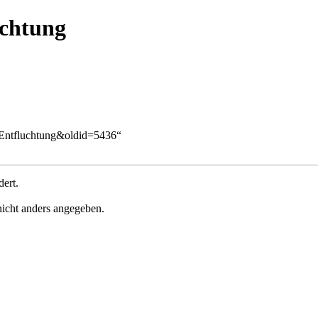
uchtung
tz/Entfluchtung&oldid=5436
“
ert.
 nicht anders angegeben.