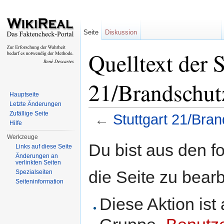
Seite
Diskussion
Quelltext der S
21/Brandschut
Hauptseite
Letzte Änderungen
Zufällige Seite
←
Stuttgart 21/Bra
Hilfe
Wechseln zu:
Navigation
,
Suche
Werkzeuge
Du bist aus den f
Links auf diese Seite
Änderungen an
verlinkten Seiten
die Seite zu bearb
Spezialseiten
Seiteninformation
Diese Aktion ist