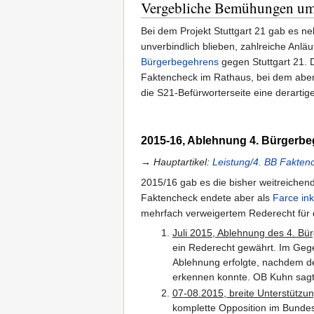
Vergebliche Bemühungen um 
Bei dem Projekt Stuttgart 21 gab es ne
unverbindlich blieben, zahlreiche Anlä
Bürgerbegehrens
gegen Stuttgart 21. 
Faktencheck im Rathaus, bei dem aber 
die S21-Befürworterseite eine derartig
2015-16, Ablehnung 4. Bürgerb
→ Hauptartikel:
Leistung/4. BB Fakten
2015/16 gab es die bisher weitreichen
Faktencheck endete aber als
Farce in
mehrfach verweigertem Rederecht für die
Juli 2015, Ablehnung des 4. Bü
ein Rederecht gewährt. Im Geg
Ablehnung erfolgte, nachdem de
erkennen konnte. OB Kuhn sagte
07-08.2015, breite Unterstützu
komplette Opposition im Bundest