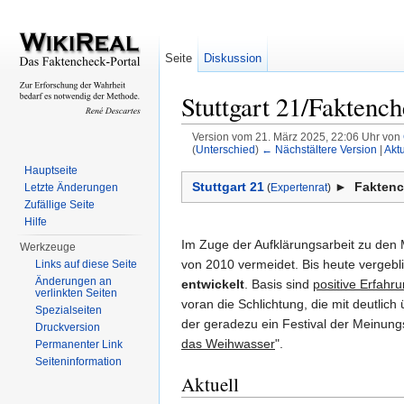
Seite
Diskussion
Stuttgart 21/Faktenc
Version vom 21. März 2025, 22:06 Uhr von
(
Unterschied
)
← Nächstältere Version
|
Aktu
Wechseln zu:
Navigation
,
Suche
Hauptseite
Stuttgart 21
►
Faktenc
Letzte Änderungen
(
Expertenrat
)
Zufällige Seite
Hilfe
Im Zuge der Aufklärungsarbeit zu den 
Werkzeuge
von 2010 vermeidet. Bis heute vergebl
Links auf diese Seite
Änderungen an
entwickelt
. Basis sind
positive Erfah
verlinkten Seiten
voran die Schlichtung, die mit deutli
Spezialseiten
der geradezu ein Festival der Meinung
Druckversion
das Weihwasser
".
Permanenter Link
Seiteninformation
Aktuell