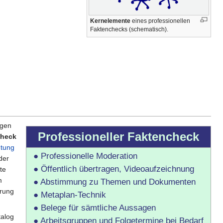
Kernelemente
eines professionellen
Faktenchecks (schematisch).
ngen
Professioneller Faktencheck
check
htung
● Professionelle Moderation
der
● Öffentlich übertragen, Videoaufzeichnung
te
m
● Abstimmung zu Themen und Dokumenten
erung
● Metaplan-Technik
● Belege für sämtliche Aussagen
talog
● Arbeitsgruppen und Folgetermine bei Bedarf