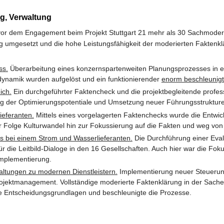
g, Verwaltung
vor dem Engagement beim Projekt Stuttgart 21 mehr als 30 Sachmoderat
umgesetzt und die hohe Leistungsfähigkeit der moderierten Faktenk
ss.
Überarbeitung eines konzernspartenweiten Planungsprozesses in e
ynamik wurden aufgelöst und ein funktionierender
enorm beschleunigt
ich.
Ein durchgeführter Faktencheck und die projektbegleitende profe
g der Optimierungspotentiale und Umsetzung neuer Führungsstruktur
ieferanten.
Mittels eines vorgelagerten Faktenchecks wurde die Entwick
er Folge Kulturwandel hin zur Fokussierung auf die Fakten und weg von
es bei einem Strom und Wasserlieferanten.
Die Durchführung einer Eval
die Leitbild-Dialoge in den 16 Gesellschaften. Auch hier war die Fok
Implementierung.
ltungen zu modernen Dienstleistern.
Implementierung neuer Steuer
ojektmanagement. Vollständige moderierte Faktenklärung in der Sache
ide Entscheidungsgrundlagen und beschleunigte die Prozesse.