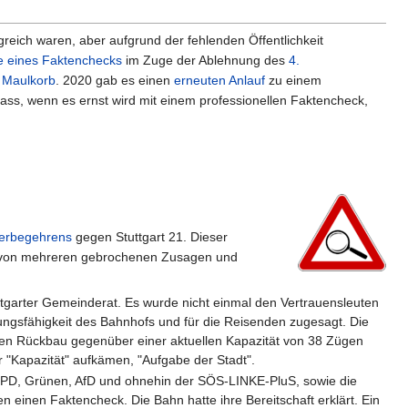
reich waren, aber aufgrund der fehlenden Öffentlichkeit
 eines Faktenchecks
im Zuge der Ablehnung des
4.
n Maulkorb
. 2020 gab es einen
erneuten Anlauf
zu einem
ass, wenn es ernst wird mit einem professionellen Faktencheck,
gerbegehrens
gegen Stuttgart 21. Dieser
t von mehreren gebrochenen Zusagen und
ttgarter Gemeinderat. Es wurde nicht einmal den Vertrauensleuten
ungsfähigkeit des Bahnhofs und für die Reisenden zugesagt. Die
inen Rückbau gegenüber einer aktuellen Kapazität von 38 Zügen
 "Kapazität" aufkämen, "Aufgabe der Stadt".
SPD, Grünen, AfD und ohnehin der SÖS-LINKE-PluS, sowie die
n einen Faktencheck. Die Bahn hatte ihre Bereitschaft erklärt. Ein