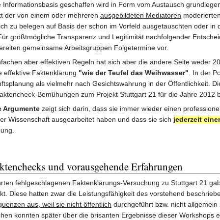
Informationsbasis geschaffen wird in Form vom Austausch grundlege
kt der von einem oder mehreren
ausgebildeten Mediatoren
moderierte
ich zu belegen auf Basis der schon im Vorfeld ausgetauschten oder in 
r größtmögliche Transparenz und Legitimität nachfolgender Entsche
bereiten gemeinsame Arbeitsgruppen Folgetermine vor.
fachen aber effektiven Regeln hat sich aber die andere Seite weder 2
e effektive Faktenklärung
"wie der Teufel das Weihwasser"
. In der P
splanung als vielmehr nach Gesichtswahrung in der Öffentlichkeit. Die
aktencheck-Bemühungen zum Projekt Stuttgart 21 für die Jahre 2012 b
re Argumente
zeigt sich darin, dass sie immer wieder einen profession
er Wissenschaft ausgearbeitet haben und dass sie sich
jederzeit ein
hung.
aktenchecks und vorausgehende Erfahrungen
hrten fehlgeschlagenen Faktenklärungs-Versuchung zu Stuttgart 21 gab
t. Diese hatten zwar die Leistungsfähigkeit des vorstehend beschrie
enzen aus, weil sie nicht öffentlich
durchgeführt bzw. nicht allgemein
chen konnten später über die brisanten Ergebnisse dieser Workshops 