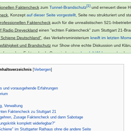
[1]
sionellen Faktencheck
zum
Tunnel-Brandschutz
und erneuert diese H
check
, Konzept
auf dieser Seite vorgestellt
, Seite neu strukturiert und st
professionellen Faktencheck
auch für die unrealistischen S21-Inbetrie
uf Radio Dreyeckland
einen "echten Faktencheck" zum Stuttgart 21-Bra
 Schiene Deutschland"
, das Verkehrsministerium
kneift im letzten Mom
sfähigkeit und Brandschutz
nur Show ohne echte Diskussion und Klärun
gehren ohne Faktencheck
, Gemeinderat
verhandelt Widerspruch
, obwo
olitik und Bahn kneifen vor Tatsachenklärung
, die
laut OB Kuhn
Aufgab
aktencheck bieten die Projektumsetzer
eine
reine politische Showvera
Inhaltsverzeichnis
[
Verbergen
]
tung
: Statt neuer Aufklärung
bewirkten Kefer und Geißler gründliche De
[10]
einen neuen Faktencheck zum Thema Flüchtlinge
ins Spiel.
ks und vorausgehende Erfahrungen
auf Widerspruchsverfahren, Einsicht wird gewährt, aber trotz fundierter
erium
uf Anfang 2016
vertagt
.
g, Verwaltung
der Ablehnung des 4. BB
, zur Klärung
"Ist 32 weniger als 38?"
und für e
ten Faktencheck zu Stuttgart 21
breite Unterstützung
mehrerer Gemeinderatsfraktionen, der Bundestag
egehren, Zusage Faktencheck und dann Sabotage
er Ablehnung des 4. Bürgerbegehrens
sagen SPD und Grüne
im Stut
ngskritik komplett widerlegbar?"
chiene" im Stuttgarter Rathaus ohne die andere Seite