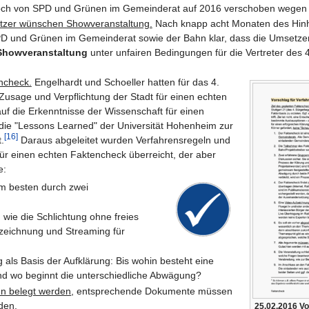
och von SPD und Grünen im Gemeinderat auf 2016 verschoben wegen 
etzer wünschen Showveranstaltung.
Nach knapp acht Monaten des Hinha
PD und Grünen im Gemeinderat sowie der Bahn klar, dass die Umsetze
Showveranstaltung
unter unfairen Bedingungen für die Vertreter des
ncheck.
Engelhardt und Schoeller hatten für das 4.
sage und Verpflichtung der Stadt für einen echten
f die Erkenntnisse der Wissenschaft für einen
die "Lessons Learned" der Universität Hohenheim zur
[16]
.
Daraus abgeleitet wurden Verfahrensregeln und
ür einen echten Faktencheck überreicht, der aber
e:
am besten durch zwei
, wie die Schlichtung ohne freies
fzeichnung und Streaming für
g
als Basis der Aufklärung: Bis wohin besteht eine
d wo beginnt die unterschiedliche Abwägung?
n belegt werden
, entsprechende Dokumente müssen
rden.
25.02.2016 Vo