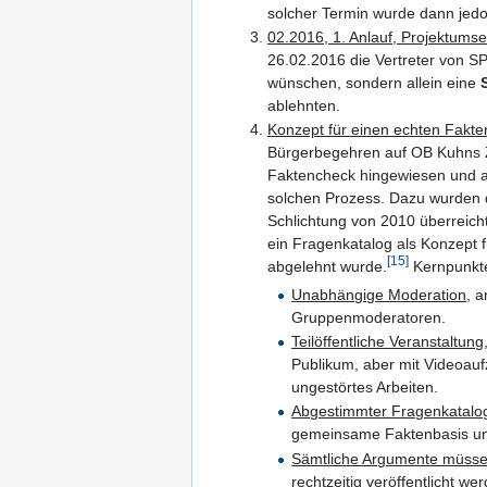
solcher Termin wurde dann jed
02.2016, 1. Anlauf, Projektums
26.02.2016 die Vertreter von S
wünschen, sondern allein eine
ablehnten.
Konzept für einen echten Fakte
Bürgerbegehren auf OB Kuhns Zu
Faktencheck hingewiesen und au
solchen Prozess. Dazu wurden 
Schlichtung von 2010 überreicht
ein Fragenkatalog als Konzept f
[15]
abgelehnt wurde.
Kernpunkt
Unabhängige Moderation
, 
Gruppenmoderatoren.
Teilöffentliche Veranstaltung
Publikum, aber mit Videoau
ungestörtes Arbeiten.
Abgestimmter Fragenkatalo
gemeinsame Faktenbasis un
Sämtliche Argumente müsse
rechtzeitig veröffentlicht we