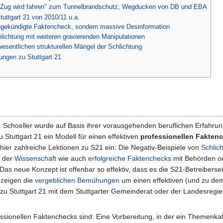
 Zug wird fahren" zum Tunnelbrandschutz, Wegducken von DB und EBA
tuttgart 21 von 2010/11 u.a.
angekündigte Faktencheck, sondern massive Desinformation
lichtung mit weiteren gravierenden Manipulationen
wesentlichen strukturellen Mängel der Schlichtung
ungen zu Stuttgart 21
. Schoeller wurde auf Basis ihrer vorausgehenden beruflichen Erfahru
 Stuttgart 21 ein Modell für einen effektiven
professionellen Fakten
 hier zahlreiche Lektionen zu S21 ein: Die Negativ-Beispiele von
Schlic
n der
Wissenschaft
wie auch
erfolgreiche Faktenchecks
mit Behörden o
). Das neue Konzept ist offenbar so effektiv, dass es die S21-Betreibersei
 zeigen die
vergeblichen Bemühungen
um einen effektiven (und zu de
zu Stuttgart 21 mit dem Stuttgarter Gemeinderat oder der Landesregi
ssionellen Faktenchecks sind: Eine Vorbereitung, in der ein Themenka