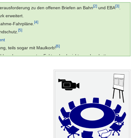
[2]
[3]
erausforderung zu den offenen Briefen an Bahn
und EBA
.
ark erweitert.
[4]
bnahme-Fahrpläne.
[5]
ndschutz.
ent
[6]
g, teils sogar mit Maulkorb!
hl es den zugesagten Faktencheck nicht gegeben hatte.
[7]
e der Stadt wäre, die aber
laut Akteneinsicht untätig ist
.
[8]
nstaltung
an, das 4. BB lehnt ab!
[9]
sinformation
. Geißler erneut: Faktencheck zu Flüchtlingen.
[11]
[12]
 Kritik
"keine Zweifel" an Kirchberg-Gutachten.
inen Faktencheck auf breiter Basis.
sopposition, von Heiner Geißler und der Bahn
.
tgarter Gemeinderat
einen neuen Faktencheck
zu.