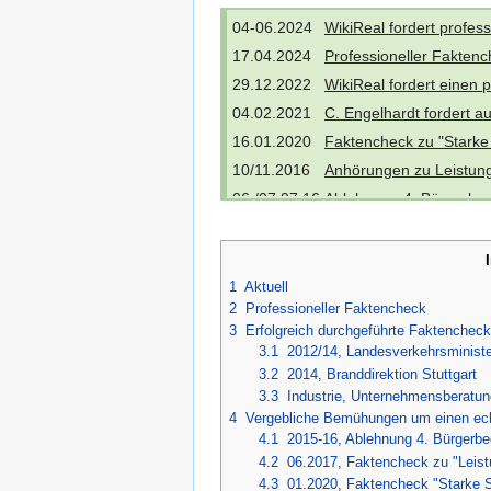
04-06.2024
WikiReal fordert profes
17.04.2024
Professioneller Fakten
29.12.2022
WikiReal fordert einen 
04.02.2021
C. Engelhardt fordert a
16.01.2020
Faktencheck zu "Starke
10/11.2016
Anhörungen zu Leistung
06./07.07.16
Ablehnung 4. Bürgerbe
07.03.2016
Mo-Demo, Engelhardt: P
26.02.2016
Statt dem zugesagten F
18.01.2016
Auswertung der Schlich
1
Aktuell
2
Professioneller Faktencheck
10.01.2016
Heiner Geißler bringt 
3
Erfolgreich durchgeführte Faktenchec
21.12.2015
OB zum Antrag:
Verweis 
3.1
2012/14, Landesverkehrsminist
30.11.2015
Der Faktencheck wird a
3.2
2014, Branddirektion Stuttgart
3.3
Industrie, Unternehmensberatun
19.11.2015
Antrag auf Rücknahme 
4
Vergebliche Bemühungen um einen ech
07-09.2015
Der Faktencheck findet 
4.1
2015-16, Ablehnung 4. Bürgerb
01.07.2015
Im Zusammenhang mit d
4.2
06.2017, Faktencheck zu "Leistu
4.3
01.2020, Faktencheck "Starke S