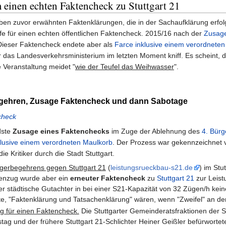
einen echten Faktencheck zu Stuttgart 21
ben zuvor erwähnten Faktenklärungen, die in der Sachaufklärung erfolg
ufe für einen echten öffentlichen Faktencheck. 2015/16 nach der
Zusage
Dieser Faktencheck endete aber als
Farce inklusive einem verordnete
das Landesverkehrsministerium im letzten Moment kniff. Es scheint, d
e Veranstaltung meidet "
wie der Teufel das Weihwasser
".
egehren, Zusage Faktencheck und dann Sabotage
check
dste
Zusage eines Faktenchecks
im Zuge der Ablehnung des
4. Bür
klusive einem verordneten Maulkorb
. Der Prozess war gekennzeichne
 Kritiker durch die Stadt Stuttgart.
rgerbegehrens gegen Stuttgart 21
(
leistungsrueckbau-s21.de
) im Stu
enzug wurde aber ein
erneuter Faktencheck
zu
Stuttgart 21
zur Leist
r städtische Gutachter in bei einer S21-Kapazität von 32 Zügen/h ke
, "Faktenklärung und Tatsachenklärung" wären, wenn "Zweifel" an der
ng für einen Faktencheck.
Die Stuttgarter Gemeinderatsfraktionen der 
ag und der frühere Stuttgart 21-Schlichter Heiner Geißler befürwortete