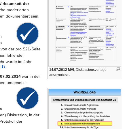
irksamkeit der
lche moderierten
am dokumentiert sein.
m
s
von der pro S21-Seite
gen fehlender
mehr wurde im Jahr
[13]
.
14.07.2012 MVI
, Diskussionsvorlage
anonymisiert
07.02.2014
war in der
hmen umgesetzt.
is
en) Diskussion, in der
Protokoll der