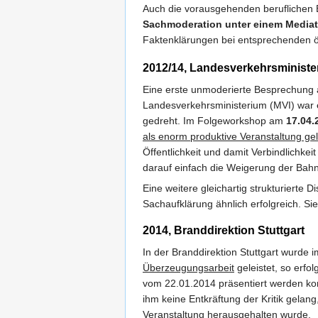
Auch die vorausgehenden beruflichen E
Sachmoderation unter einem Mediat
Faktenklärungen bei entsprechenden öf
2012/14, Landesverkehrsministe
Eine erste unmoderierte Besprechun
Landesverkehrsministerium (MVI) war ex
gedreht. Im Folgeworkshop am
17.04.
als enorm produktive Veranstaltung ge
Öffentlichkeit und damit Verbindlichke
darauf einfach die Weigerung der Bah
Eine weitere gleichartig strukturierte
Sachaufklärung ähnlich erfolgreich. S
2014, Branddirektion Stuttgart
In der Branddirektion Stuttgart wurd
Überzeugungsarbeit
geleistet, so erfo
vom 22.01.2014 präsentiert werden konn
ihm keine Entkräftung der Kritik gelan
Veranstaltung herausgehalten wurde.