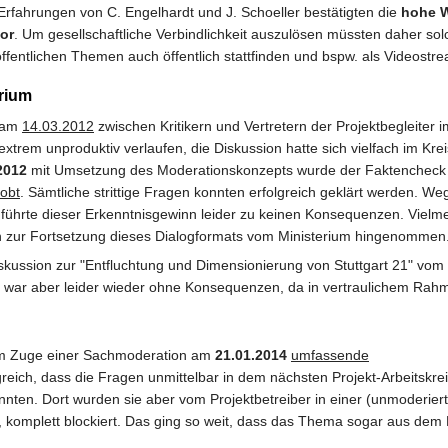
rfahrungen von C. Engelhardt und J. Schoeller bestätigten die
hohe W
or
. Um gesellschaftliche Verbindlichkeit auszulösen müssten daher so
fentlichen Themen auch öffentlich stattfinden und bspw. als Videostre
rium
g am
14.03.2012
zwischen Kritikern und Vertretern der Projektbegleiter i
trem unproduktiv verlaufen, die Diskussion hatte sich vielfach im Krei
2012
mit Umsetzung des Moderationskonzepts wurde der Faktencheck 
lobt
. Sämtliche strittige Fragen konnten erfolgreich geklärt werden. We
it führte dieser Erkenntnisgewinn leider zu keinen Konsequenzen. Viel
n zur Fortsetzung dieses Dialogformats vom Ministerium hingenommen
 Diskussion zur "Entfluchtung und Dimensionierung von Stuttgart 21" vom
ie war aber leider wieder ohne Konsequenzen, da in vertraulichem Ra
e im Zuge einer Sachmoderation am
21.01.2014
umfassende
lgreich, dass die Fragen unmittelbar in dem nächsten Projekt-Arbeitskre
ten. Dort wurden sie aber vom Projektbetreiber in einer (unmoderiert
g, komplett blockiert. Das ging so weit, dass das Thema sogar aus dem 