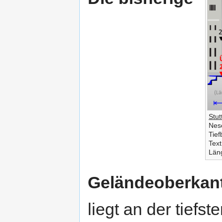
Stut
Nese
Tie
Tex
Län
Geländeoberkan
liegt an der tiefst