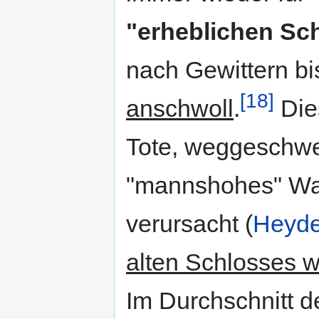
"erheblichen Sc
nach Gewittern b
[18]
anschwoll
.
Die
Tote, weggeschw
"mannshohes" Was
verursacht (
Heyd
alten Schlosses w
Im Durchschnitt 