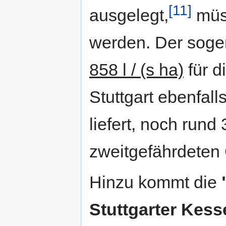
[11]
ausgelegt,
müss
werden. Der sog
858 l / (s ha)
für d
Stuttgart ebenfal
liefert, noch run
zweitgefährdeten 
Hinzu kommt die
Stuttgarter Kess