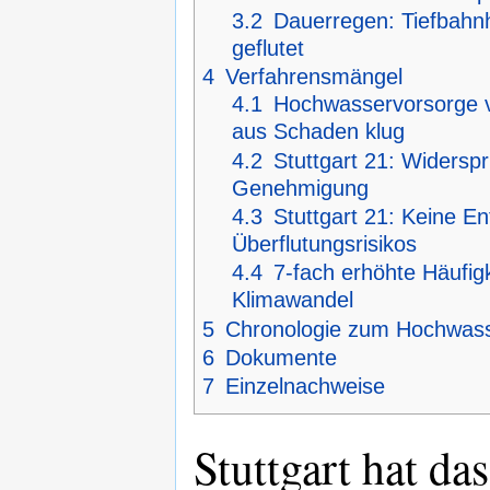
3.2
Dauerregen: Tiefbahn
08.06.2016
Kontext berichtet über die
[6]
geflutet
entgegenzusetzen
.
4
Verfahrensmängel
29.05.2016
Das
Hochwasser in Schwäb
reale Hochwasser-Gefahr d
4.1
Hochwasservorsorge vo
aus Schaden klug
4.2
Stuttgart 21: Widersp
Genehmigung
4.3
Stuttgart 21: Keine En
Überflutungsrisikos
4.4
7-fach erhöhte Häufig
Klimawandel
5
Chronologie zum Hochwasse
6
Dokumente
7
Einzelnachweise
Stuttgart hat da