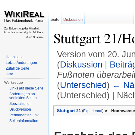
Seite
Diskussion
Stuttgart 21/
Version vom 20. Jun
Hauptseite
(
Diskussion
|
Beiträ
Letzte Änderungen
Zufällige Seite
Fußnoten überarbeit
Hilfe
(
Unterschied
)
← Näc
Werkzeuge
Links auf diese Seite
(Unterschied) | Näc
Änderungen an
verlinkten Seiten
Wechseln zu:
Navigation
,
Suche
Spezialseiten
Druckversion
Stuttgart 21
►
Hochwasse
(
Expertenrat
)
Permanenter Link
Seiteninformation