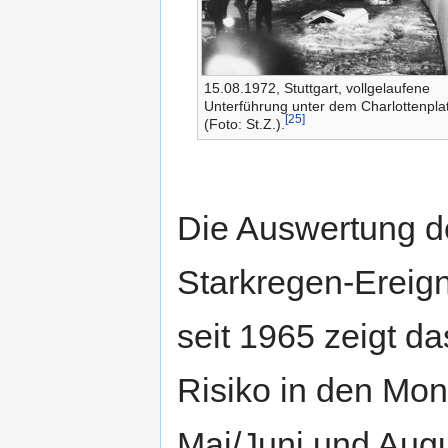
15.08.1972, Stuttgart, vollgelaufene
Unter­führung unter dem Charlottenpla
[25]
(Foto: St.Z.).
Die Auswertung d
Starkregen-Ereig
seit 1965 zeigt d
Risiko in den Mo
Mai/Juni und Aug