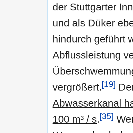
der Stuttgarter I
und als Düker ebe
hindurch geführt
Abflussleistung ve
Überschwemmungs
[19]
vergrößert.
De
Abwasserkanal hat
[35]
100 m³ / s
.
Wenn