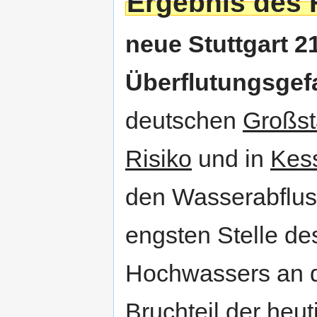
Ergebnis des 
neue Stuttgart 2
Überflutungsgef
deutschen
Großst
Risiko
und in
Kes
den Wasserabfluss
engsten Stelle de
Hochwassers an d
Bruchteil der heu