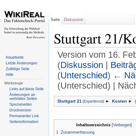
Seite
Diskussion
Stuttgart 21/K
Version vom 16. Fe
Hauptseite
(
Diskussion
|
Beiträ
Letzte Änderungen
Zufällige Seite
(
Unterschied
)
← Näc
Hilfe
(Unterschied) | Näc
Werkzeuge
Links auf diese Seite
Wechseln zu:
Navigation
,
Suche
Änderungen an
verlinkten Seiten
Stuttgart 21
►
Kosten
► 
(
Expertenrat
)
Spezialseiten
Druckversion
Permanenter Link
Seiteninformation
Inhaltsverzeichnis
[
Verbergen
]
1
Zusammenfassung