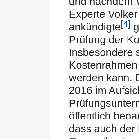
und nachdem V
Experte Volker
[4]
ankündigte
g
Prüfung der Ko
Insbesondere s
Kostenrahmen 
werden kann. 
2016 im Aufsic
Prüfungsunter
öffentlich bena
dass auch der