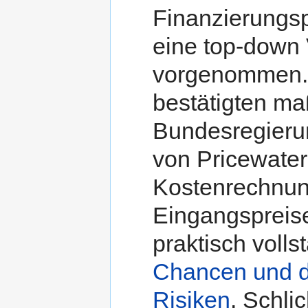
Finanzierungspa
eine top-down 
vorgenommen. 
bestätigten ma
Bundesregierun
von Pricewate
Kostenrechnung
Eingangspreise
praktisch volls
Chancen und d
Risiken
. Schli