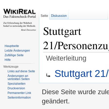
Seite
Diskussion
Stuttgart
21/Personenzu
Hauptseite
Letzte Änderungen
Zufällige Seite
Weiterleitung
Hilfe
Wechseln zu:
Navigation
,
Suche
Werkzeuge
Weiterleitung nach:
Stuttgart 2
Links auf diese Seite
Änderungen an
verlinkten Seiten
Spezialseiten
Druckversion
Diese Seite wurde zul
Permanenter Link
Seiteninformation
geändert.