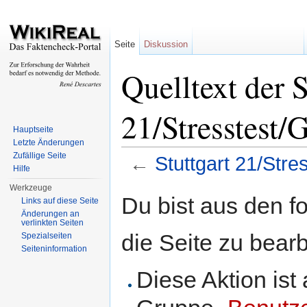
Seite
Diskussion
Quelltext der S
21/Stresstest/G
Hauptseite
Letzte Änderungen
Zufällige Seite
←
Stuttgart 21/Stre
Hilfe
Wechseln zu:
Navigation
,
Suche
Werkzeuge
Du bist aus den f
Links auf diese Seite
Änderungen an
verlinkten Seiten
die Seite zu bearb
Spezialseiten
Seiteninformation
Diese Aktion ist