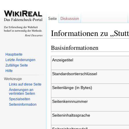
Seite
Diskussion
Informationen zu „Stutt
Wechseln zu:
Navigation
,
Suche
Basisinformationen
Hauptseite
Anzeigetitel
Letzte Änderungen
Zufällige Seite
Hilfe
Standardsortierschlüssel
Werkzeuge
Links auf diese Seite
Seitenlänge (in Bytes)
Änderungen an
verlinkten Seiten
Spezialseiten
Seitenkennnummer
Seiteninformation
Seiteninhaltssprache
Seiteninhaltsmodell