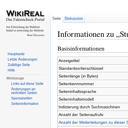
Seite
Diskussion
Informationen zu „Stu
Wechseln zu:
Navigation
,
Suche
Basisinformationen
Hauptseite
Letzte Änderungen
Anzeigetitel
Zufällige Seite
Standardsortierschlüssel
Hilfe
Seitenlänge (in Bytes)
Werkzeuge
Seitenkennnummer
Links auf diese Seite
Änderungen an
Seiteninhaltssprache
verlinkten Seiten
Spezialseiten
Seiteninhaltsmodell
Seiteninformation
Indizierung durch Suchmaschinen
Anzahl der Seitenaufrufe
Anzahl der Weiterleitungen zu dieser 