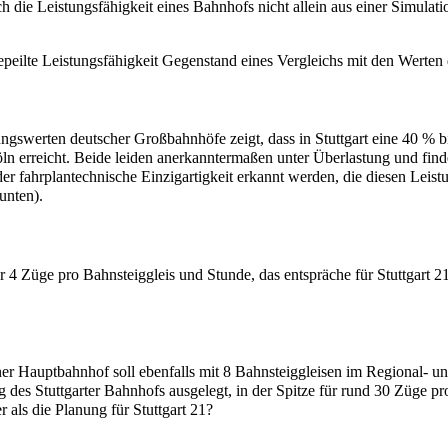
h die Leistungsfähigkeit eines Bahnhofs nicht allein aus einer Simulati
ngepeilte Leistungsfähigkeit Gegenstand eines Vergleichs mit den Werte
ungswerten deutscher Großbahnhöfe zeigt, dass in Stuttgart eine 40 %
rreicht. Beide leiden anerkanntermaßen unter Überlastung und finde
er fahrplantechnische Einzigartigkeit erkannt werden, die diesen Leist
unten).
 4 Züge pro Bahnsteiggleis und Stunde, das entspräche für Stuttgart 2
ener Hauptbahnhof soll ebenfalls mit 8 Bahnsteiggleisen im Regional- 
 des Stuttgarter Bahnhofs ausgelegt, in der Spitze für rund 30 Züge pr
r als die Planung für Stuttgart 21?