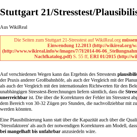
Stuttgart 21/Stresstest/Plausibil
Aus WikiReal
Die Seiten zum Stuttgart 21-Stresstest auf WikiReal.org
müssen
Einwendung 12.2013
S. 55 ff,
ERI 01/2015
Auf verschiedenen Wegen kann das Ergebnis des Stresstests
plausibil
der Praxis anderer Großbahnhöfe, als auch der Vergleich mit der Plan
als auch der Vergleich mit den internationalen Richtwerten für den 
unabhängigen Stresstest-Berechnungen liefern sämtlich, dass die
Stres
unerreichbar
ist. Die über die Korrekturen der Fehler im Stresstest a
dem Bereich von 30-32 Zügen pro Stunden, die nachvollziehbar mit zumi
werden könnten.
Eine Plausibilisierung kann statt über die Kapazität auch über die Qual
'Stressfaktoren' als auch der notwendigen Korrekturen am Modell, das
bei mangelhaft bis unfahrbar
anzusiedeln wäre.