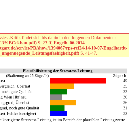
sstest-Kritik findet sich bis dahin in den folgenden Dokumenten:
S. 23 ff,
Engelh. 06.2014
S. 41-47.
Plausibilisierung der Stresstest-Leistung
(Skalierung ab 25 Züge / h)
Züge / h
test
49
vergleich, Überlast
35
, noch gute Qualität
32
ng Wien Hbf neu
30
ngsgrad, Überlast
36
grad, noch gute Qualität
31
test-Fehler korrigiert
32
e korrigierte Stresstest-Leistung ist im Bereich der plausiblen Leistungswerte.