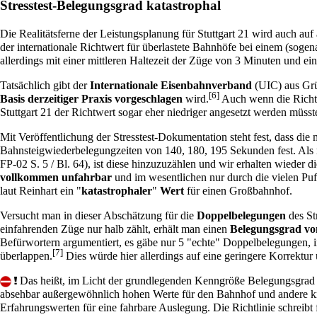
Stresstest-Belegungsgrad katastrophal
Die Realitätsferne der Leistungsplanung für Stuttgart 21 wird auch auf
der internationale Richtwert für überlastete Bahnhöfe bei einem (soge
allerdings mit einer mittleren Haltezeit der Züge von 3 Minuten und ei
Tatsächlich gibt der
Internationale Eisenbahnverband
(UIC) aus Grü
[6]
Basis derzeitiger Praxis vorgeschlagen
wird.
Auch wenn die Richtli
Stuttgart 21 der Richtwert sogar eher niedriger angesetzt werden müsst
Mit Veröffentlichung der Stresstest-Dokumentation steht fest, dass die
Bahnsteigwiederbelegungzeiten von 140, 180, 195 Sekunden fest. Als 
FP-02 S. 5 / Bl. 64), ist diese hinzuzuzählen und wir erhalten wieder
vollkommen unfahrbar
und im wesentlichen nur durch die vielen Puf
laut Reinhart ein "
katastrophaler
"
Wert
für einen Großbahnhof.
Versucht man in dieser Abschätzung für die
Doppelbelegungen
des St
einfahrenden Züge nur halb zählt, erhält man einen
Belegungsgrad v
Befürwortern argumentiert, es gäbe nur 5 "echte" Doppelbelegungen, in
[7]
überlappen.
Dies würde hier allerdings auf eine geringere Korrektu
Das heißt, im Licht der grundlegenden Kenngröße Belegungsgra
absehbar außergewöhnlich hohen Werte für den Bahnhof und andere kriti
Erfahrungswerten für eine fahrbare Auslegung. Die Richtlinie schreibt 