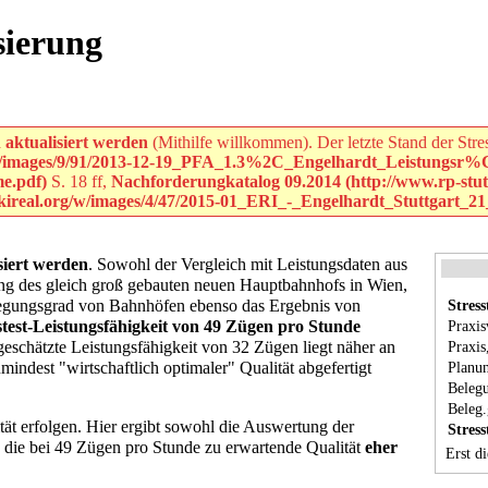
isierung
 aktualisiert werden
(Mithilfe willkommen). Der letzte Stand der Stre
S. 18 ff,
Nachforderungkatalog 09.2014
isiert werden
. Sowohl der Vergleich mit Leistungsdaten aus
ung des gleich groß gebauten neuen Hauptbahnhofs in Wien,
Stress
Belegungsgrad von Bahnhöfen ebenso das Ergebnis von
Praxis
stest-Leistungsfähigkeit von 49 Zügen pro Stunde
Praxis
bgeschätzte Leistungsfähigkeit von 32 Zügen liegt näher an
Planu
ndest "wirtschaftlich optimaler" Qualität abgefertigt
Belegu
Beleg.
ität erfolgen. Hier ergibt sowohl die Auswertung der
Stress
s die bei 49 Zügen pro Stunde zu erwartende Qualität
eher
Erst di