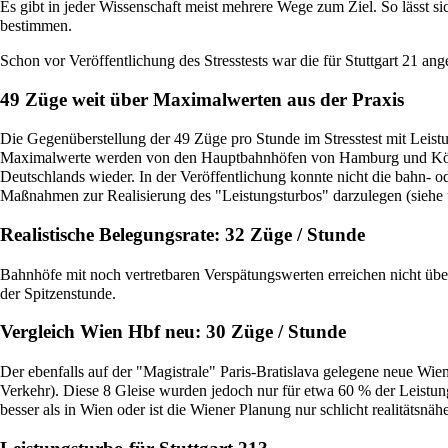
Es gibt in jeder Wissenschaft meist mehrere Wege zum Ziel. So lässt sic
bestimmen.
Schon vor Veröffentlichung des Stresstests war die für Stuttgart 21 a
49 Züge weit über Maximalwerten aus der Praxis
Die Gegenüberstellung der 49 Züge pro Stunde im Stresstest mit Leist
Maximalwerte werden von den Hauptbahnhöfen von Hamburg und Köln e
Deutschlands wieder. In der Veröffentlichung konnte nicht die bahn- od
Maßnahmen zur Realisierung des "Leistungsturbos" darzulegen (siehe 
Realistische Belegungsrate: 32 Züge / Stunde
Bahnhöfe mit noch vertretbaren Verspätungswerten erreichen nicht über
der Spitzenstunde.
Vergleich Wien Hbf neu: 30 Züge / Stunde
Der ebenfalls auf der "Magistrale" Paris-Bratislava gelegene neue Wi
Verkehr). Diese 8 Gleise wurden jedoch nur für etwa 60 % der Leistung
besser als in Wien oder ist die Wiener Planung nur schlicht realitätsnähe