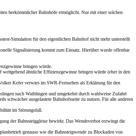
eiten herkömmlicher Bahnhöfe ermöglicht. Nur mit einer solchen
sstest-Simulation für den eigentlichen Bahnhof nicht mehr unterstellt
tionelle Signalisierung kommt zum Einsatz. Hierüber wurde offenbar
ienzgewinne bringen würde.
f weitgehend ähnliche Effizienzgewinne bringen würde (eher in den
olker Kefer verwies im SWR-Fernsehen als Erklärung für den
Esslingen nach Waiblingen und umgekehrt durch wahlweise Zufahrt
ls schwächer ausgelastete Bahnhofsseite zu nutzen. Für alle anderen
lität im Störungsfall.
gung der Bahnsteiggleise bewirkt. Das Wendeverbot erzwingt die
ahrplanbetrieb genauso wie die Bahnsteigwende zu Blockaden von