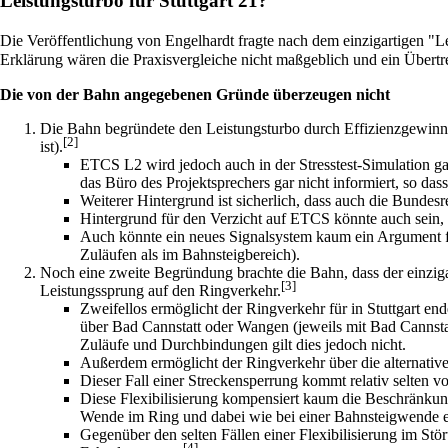
Leistungsturbo für Stuttgart 21?
Die Veröffentlichung von Engelhardt fragte nach dem einzigartigen "L
Erklärung wären die Praxisvergleiche nicht maßgeblich und ein Übertre
Die von der Bahn angegebenen Gründe überzeugen nicht
Die Bahn begründete den Leistungsturbo durch Effizienzgewin
[2]
ist).
ETCS L2 wird jedoch auch in der Stresstest-Simulation ga
das Büro des Projektsprechers gar nicht informiert, so das
Weiterer Hintergrund ist sicherlich, dass auch die Bunde
Hintergrund für den Verzicht auf ETCS könnte auch sein
Auch könnte ein neues Signalsystem kaum ein Argument f
Zuläufen als im Bahnsteigbereich).
Noch eine zweite Begründung brachte die Bahn, dass der einzig
[3]
Leistungssprung auf den Ringverkehr.
Zweifellos ermöglicht der Ringverkehr für in Stuttgart 
über Bad Cannstatt oder Wangen (jeweils mit Bad Cannsta
Zuläufe und Durchbindungen gilt dies jedoch nicht.
Außerdem ermöglicht der Ringverkehr über die alternativ
Dieser Fall einer Streckensperrung kommt relativ selten vo
Diese Flexibilisierung kompensiert kaum die Beschränkun
Wende im Ring und dabei wie bei einer Bahnsteigwende eb
Gegenüber den selten Fällen einer Flexibilisierung im St
[4]