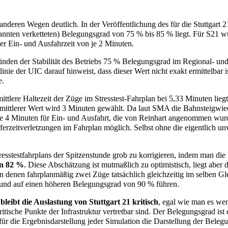
 anderen Wegen deutlich. In der Veröffentlichung des für die Stuttgart 
nannten verketteten) Belegungsgrad von 75 % bis 85 % liegt. Für S21 wu
ner Ein- und Ausfahrzeit von je 2 Minuten.
nden der Stabilität des Betriebs 75 % Belegungsgrad im Regional- un
nie der UIC darauf hinweist, dass dieser Wert nicht exakt ermittelbar i
e.
 mittlere Haltezeit der Züge im Stresstest-Fahrplan bei 5,33 Minuten li
mittlerer Wert wird 3 Minuten gewählt. Da laut SMA die Bahnsteigwied
 die 4 Minuten für Ein- und Ausfahrt, die von Reinhart angenommen wur
ferzeitverletzungen im Fahrplan möglich. Selbst ohne die eigentlich un
resstestfahrplans der Spitzenstunde grob zu korrigieren, indem man die
on 82 %
. Diese Abschätzung ist mutmaßlich zu optimistisch, liegt aber
 denen fahrplanmäßig zwei Züge tatsächlich gleichzeitig im selben Gle
r und auf einen höheren Belegungsgrad von 90 % führen.
d
bleibt die Auslastung von Stuttgart 21 kritisch
, egal wie man es wen
sche Punkte der Infrastruktur vertretbar sind. Der Belegungsgrad ist 
für die Ergebnisdarstellung jeder Simulation die Darstellung der Beleg