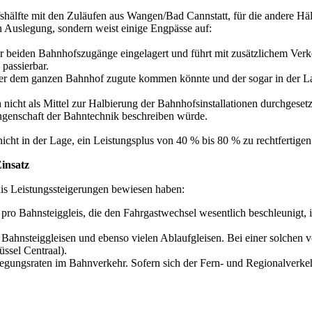
fshälfte mit den Zuläufen aus Wangen/Bad Cannstatt, für die andere Hälf
en Auslegung, sondern weist einige Engpässe auf:
er beiden Bahnhofszugänge eingelagert und führt mit zusätzlichem Ver
 passierbar.
der dem ganzen Bahnhof zugute kommen könnte und der sogar in der Lag
icht als Mittel zur Halbierung der Bahnhofsinstallationen durchgesetzt.
ngenschaft der Bahntechnik beschreiben würde.
cht in der Lage, ein Leistungsplus von 40 % bis 80 % zu rechtfertigen
insatz
xis Leistungssteigerungen bewiesen haben:
 pro Bahnsteiggleis, die den Fahrgastwechsel wesentlich beschleunigt,
e Bahnsteiggleisen und ebenso vielen Ablaufgleisen. Bei einer solch
ssel Centraal).
egungsraten im Bahnverkehr. Sofern sich der Fern- und Regionalverke