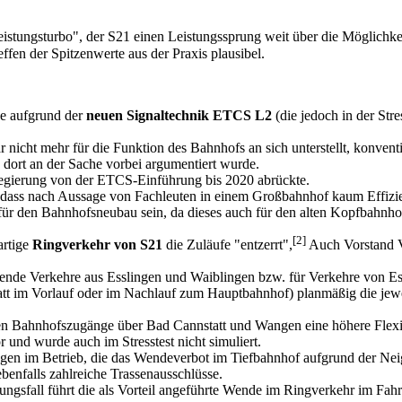
eistungsturbo", der S21 einen Leistungssprung weit über die Möglichk
ffen der Spitzenwerte aus der Praxis plausibel.
ne aufgrund der
neuen Signaltechnik ETCS L2
(die jedoch in der Stre
r nicht mehr für die Funktion des Bahnhofs an sich unterstellt, konven
s dort an der Sache vorbei argumentiert wurde.
sregierung von der ETCS-Einführung bis 2020 abrückte.
, dass nach Aussage von Fachleuten in einem Großbahnhof kaum Effiz
ür den Bahnhofsneubau sein, da dieses auch für den alten Kopfbahnho
[2]
artige
Ringverkehr von S21
die Zuläufe "entzerrt",
Auch Vorstand V
endende Verkehre aus Esslingen und Waiblingen bzw. für Verkehre von 
tt im Vorlauf oder im Nachlauf zum Hauptbahnhof) planmäßig die jewei
en Bahnhofszugänge über Bad Cannstatt und Wangen eine höhere Flexibi
r und wurde auch im Stresstest nicht simuliert.
gen im Betrieb, die das Wendeverbot im Tiefbahnhof aufgrund der Nei
enfalls zahlreiche Trassenausschlüsse.
örungsfall führt die als Vorteil angeführte Wende im Ringverkehr im F