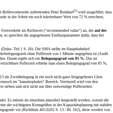
[5]
21-Befürworterseite auftretenden Peter Reinhart
wird ausgeführt, dass
rde in der Arbeit ein noch tolerierbarer Wert von 72 % errechnet,
d Fernverkehr als Richtwert ("recommended value") an, der
auf der
st, so sprechen die angegebenen Einflussparameter dafür, dass bei
egt (Doku. Teil 1 S. 26). Die SMA stellte im Hauptbahnhof
erbelegungszeit ohne Pufferzeit von 1 Minute angegeben ist (Audit
den. Damit ergibt sich ein
Belegungsgrad von 95 %
. Das ist
verzichtbare Pufferzeit erhielte man einen Belegungsgrad von 85 %,
 13 als Zweitbelegung in ein noch nicht ganz freigegebenes Gleis
 dennoch im "katastrophalen" Bereich. Vereinzelt wird von den
is stehen und sich nicht nur über notwendige Pufferzeiten
det. Es müsste im einzelnen plausibel dargestellt werden, warum die
eine der wichtigsten Kenngrößen in der Kapazitätsplanung mit stabilen
ungsgrade vor (Richtlinie 405.0202 S. 13 / Bl. 162), diese werden von