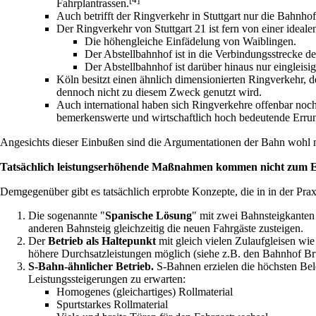
Fahrplantrassen.
Auch betrifft der Ringverkehr in Stuttgart nur die Bahnho
Der Ringverkehr von Stuttgart 21 ist fern von einer ideal
Die höhengleiche Einfädelung von Waiblingen.
Der Abstellbahnhof ist in die Verbindungsstrecke d
Der Abstellbahnhof ist darüber hinaus nur eingleisig
Köln besitzt einen ähnlich dimensionierten Ringverkehr, 
dennoch nicht zu diesem Zweck genutzt wird.
Auch international haben sich Ringverkehre offenbar noch n
bemerkenswerte und wirtschaftlich hoch bedeutende Erru
Angesichts dieser Einbußen sind die Argumentationen der Bahn wohl ni
Tatsächlich leistungserhöhende Maßnahmen kommen nicht zum E
Demgegenüber gibt es tatsächlich erprobte Konzepte, die in in der Pra
Die sogenannte "
Spanische Lösung
" mit zwei Bahnsteigkanten
anderen Bahnsteig gleichzeitig die neuen Fahrgäste zusteigen.
Der
Betrieb als Haltepunkt
mit gleich vielen Zulaufgleisen wi
höhere Durchsatzleistungen möglich (siehe z.B. den Bahnhof Brü
S-Bahn-ähnlicher Betrieb.
S-Bahnen erzielen die höchsten Bel
Leistungssteigerungen zu erwarten:
Homogenes (gleichartiges) Rollmaterial
Spurtstarkes Rollmaterial