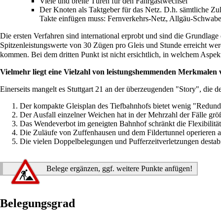
Viele und breite Türen für den Fahrgastwechsel
Der Knoten als Taktgeber für das Netz. D.h. sämtliche Zul
Takte einfügen muss: Fernverkehrs-Netz, Allgäu-Schwaben
Die ersten Verfahren sind international erprobt und sind die Grundla
Spitzenleistungswerte von 30 Zügen pro Gleis und Stunde erreicht wer
kommen. Bei dem dritten Punkt ist nicht ersichtlich, in welchem Aspek
Vielmehr liegt eine Vielzahl von leistungshemmenden Merkmalen 
Einerseits mangelt es Stuttgart 21 an der überzeugenden "Story", die d
Der kompakte Gleisplan des Tiefbahnhofs bietet wenig "Redundan
Der Ausfall einzelner Weichen hat in der Mehrzahl der Fälle g
Das Wendeverbot im geneigten Bahnhof schränkt die Flexibilität 
Die Zuläufe von Zuffenhausen und dem Fildertunnel operieren a
Die vielen Doppelbelegungen und Pufferzeitverletzungen destabil
Belege ergänzen, ggf. weitere Punkte anfügen!
Belegungsgrad