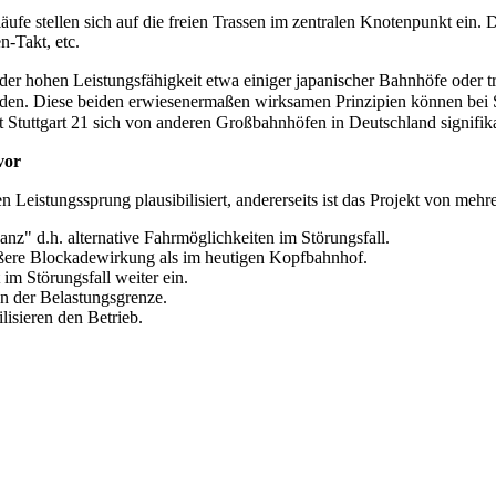
äufe stellen sich auf die freien Trassen im zentralen Knotenpunkt ein.
-Takt, etc.
ge der hohen Leistungsfähigkeit etwa einiger japanischer Bahnhöfe ode
den. Diese beiden erwiesenermaßen wirksamen Prinzipien können bei St
t Stuttgart 21 sich von anderen Großbahnhöfen in Deutschland signifik
vor
en Leistungssprung plausibilisiert, andererseits ist das Projekt von me
z" d.h. alternative Fahrmöglichkeiten im Störungsfall.
rößere Blockadewirkung als im heutigen Kopfbahnhof.
im Störungsfall weiter ein.
n der Belastungsgrenze.
isieren den Betrieb.