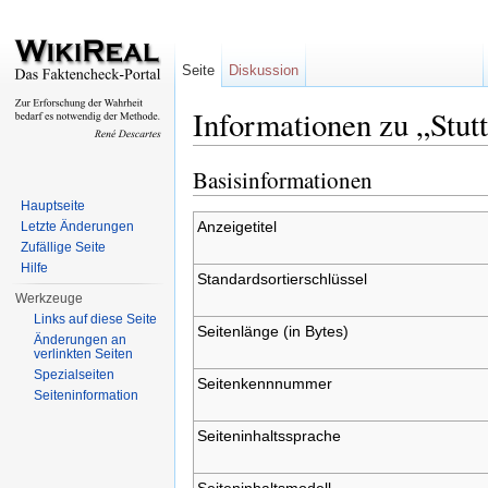
Seite
Diskussion
Informationen zu „Stutt
Wechseln zu:
Navigation
,
Suche
Basisinformationen
Hauptseite
Anzeigetitel
Letzte Änderungen
Zufällige Seite
Hilfe
Standardsortierschlüssel
Werkzeuge
Links auf diese Seite
Seitenlänge (in Bytes)
Änderungen an
verlinkten Seiten
Spezialseiten
Seitenkennnummer
Seiteninformation
Seiteninhaltssprache
Seiteninhaltsmodell