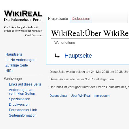
Projektseite
Diskussion
WikiReal:Über WikiRe
Weiterleitung
Wechseln zu:
Navigation
,
Suche
Weiterleitung nach:
Hauptseite
Hauptseite
Letzte Änderungen
Zufällige Seite
Hilfe
Diese Seite wurde zuletzt am 24. Mai 2018 um 12:38 Uhr
Werkzeuge
Diese Seite wurde bisher 3.787 mal abgerufen.
Links auf diese Seite
Der Inhalt ist verfügbar unter der Lizenz Gemeinfreiheit,
Änderungen an
verlinkten Seiten
Datenschutz
Über WikiReal
Impressum
Spezialseiten
Druckversion
Permanenter Link
Seiteninformation