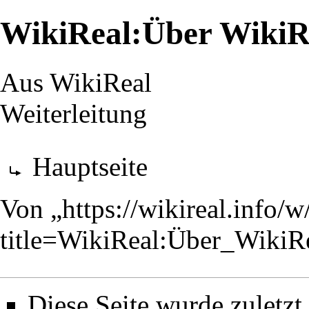
WikiReal:Über WikiR
Aus WikiReal
Weiterleitung
Weiterleitung nach:
Hauptseite
Von „
https://wikireal.info/
title=WikiReal:Über_Wiki
Diese Seite wurde zuletz