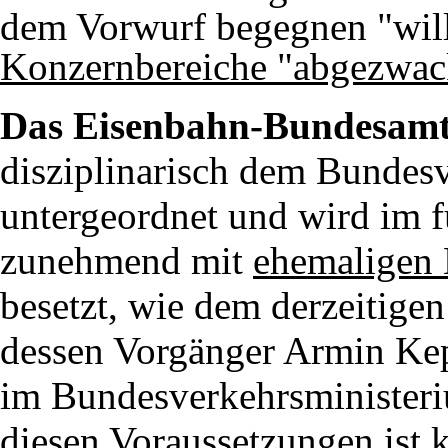
dem Vorwurf begegnen "will
Konzernbereiche "abgezwac
Das Eisenbahn-Bundesam
disziplinarisch dem Bundes
untergeordnet und wird im 
zunehmend mit
ehemaligen 
besetzt, wie dem derzeitige
dessen Vorgänger Armin Kepp
im Bundesverkehrsministeriu
diesen Voraussetzungen ist
k