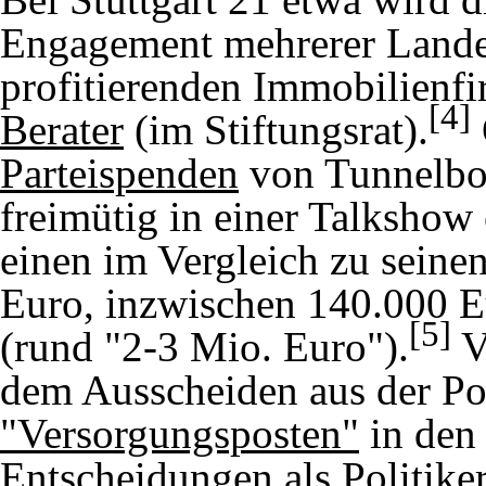
Engagement mehrerer Landesp
profitierenden Immobilienfi
[4]
Berater
(im Stiftungsrat).
Parteispenden
von Tunnelboh
freimütig in einer Talkshow 
einen im Vergleich zu seine
Euro, inzwischen 140.000 E
[5]
(rund "2-3 Mio. Euro").
V
dem Ausscheiden aus der Po
"Versorgungsposten"
in den
Entscheidungen als Politiker 