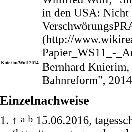
in den USA: Nich
VerschwörungsPR
Knierim/Wolf 2014
Bernhard Knierim, 
Bahnreform", 2014
Einzelnachweise
a
b
↑
15.06.2016,
tagessc