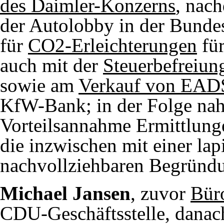
des Daimler-Konzerns
, nac
der Autolobby in der Bunde
für
CO2-Erleichterungen
für
auch mit der
Steuerbefreiung
sowie am
Verkauf von EADS
KfW-Bank; in der Folge nah
Vorteilsannahme Ermittlung
die inzwischen mit einer lap
nachvollziehbaren Begründu
Michael Jansen
, zuvor
Bür
CDU-Geschäftsstelle, dana