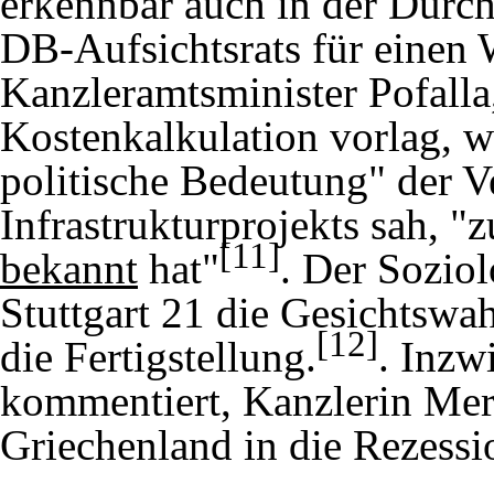
erkennbar auch in der Durc
DB-Aufsichtsrats für einen 
Kanzleramtsminister
Pofalla
Kostenkalkulation vorlag
, 
politische Bedeutung" der V
Infrastrukturprojekts sah, "
[11]
bekannt
hat"
. Der Soziol
Stuttgart 21 die Gesichtsw
[12]
die Fertigstellung.
. Inzw
kommentiert, Kanzlerin Merk
Griechenland in die Rezessio