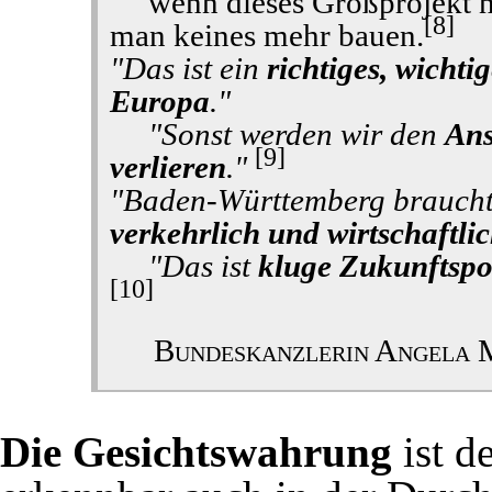
wenn dieses Großprojekt n
[8]
man keines mehr bauen.
"Das ist ein
richtiges, wichti
Europa
."
"Sonst werden wir den
Ans
[9]
verlieren
."
"Baden-Württemberg braucht 
verkehrlich und wirtschaftl
"Das ist
kluge Zukunftspol
[10]
Bundeskanzlerin Angela 
Die Gesichtswahrung
ist d