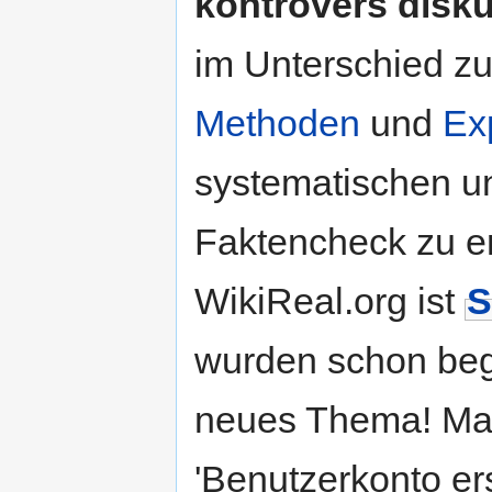
kontrovers disk
im Unterschied z
Methoden
und
Ex
systematischen u
Faktencheck zu e
WikiReal.org ist
S
wurden schon beg
neues Thema! Mac
'Benutzerkonto ers