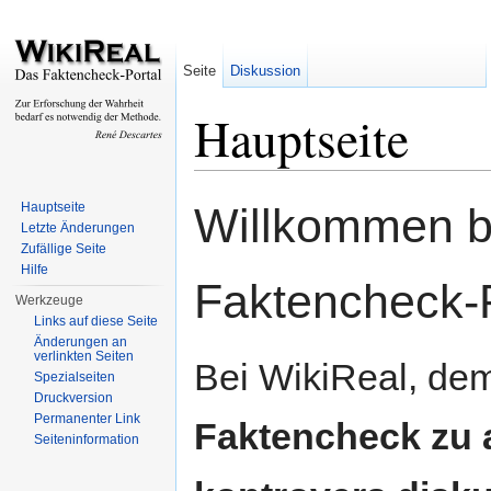
Seite
Diskussion
Hauptseite
Wechseln zu:
Navigation
,
Suche
Hauptseite
Willkommen b
Letzte Änderungen
Zufällige Seite
Hilfe
Faktencheck-P
Werkzeuge
Links auf diese Seite
Änderungen an
verlinkten Seiten
Bei WikiReal, dem
Spezialseiten
Druckversion
Permanenter Link
Faktencheck zu 
Seiteninformation