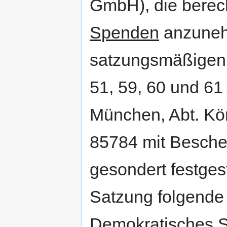
GmbH), die berech
Spenden
anzuneh
satzungsmäßigen
51, 59, 60 und 6
München, Abt. Kör
85784 mit Besche
gesondert festgest
Satzung folgende
Demokratisches S