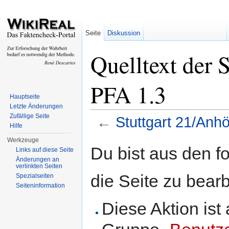
Seite
Diskussion
Quelltext der 
PFA 1.3
Hauptseite
Letzte Änderungen
Zufällige Seite
←
Stuttgart 21/Anh
Hilfe
Wechseln zu:
Navigation
,
Suche
Werkzeuge
Du bist aus den f
Links auf diese Seite
Änderungen an
verlinkten Seiten
die Seite zu bearb
Spezialseiten
Seiteninformation
Diese Aktion ist