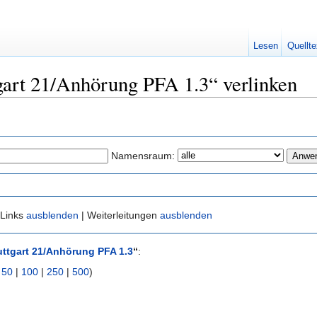
Lesen
Quellte
tgart 21/Anhörung PFA 1.3“ verlinken
Namensraum:
 Links
ausblenden
| Weiterleitungen
ausblenden
uttgart 21/Anhörung PFA 1.3
“
:
|
50
|
100
|
250
|
500
)