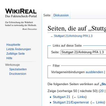
Seite
Diskussion
Seiten, die auf „Stut
←
Stuttgart 21/Anhörung PFA 1.3
Wechseln zu:
Navigation
,
Suche
Hauptseite
Links auf diese Seite
Letzte Änderungen
Seite:
Zufällige Seite
Hilfe
Werkzeuge
Filter
Spezialseiten
Vorlageneinbindungen
ausblenden
|
Druckversion
Die folgenden Seiten verlinken auf
„
St
Zeige (vorherige 50 | nächste 50) (
20
Stuttgart 21
‎
(
← Links
)
Stuttgart 21/Expertenrat
‎
(
← Links
)