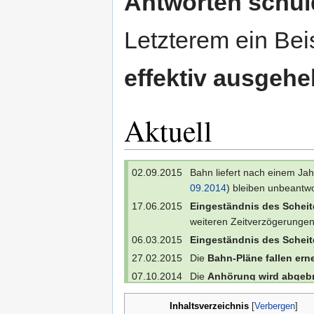
Antworten schul
Letzterem ein Bei
effektiv ausgehe
Aktuell
02.09.2015
Bahn liefert nach einem Jah
09.2014
) bleiben unbeantwo
17.06.2015
Eingeständnis des Scheit
weiteren Zeitverzögerungen
06.03.2015
Eingeständnis des Scheit
27.02.2015
Die
Bahn-Pläne fallen ern
07.10.2014
Die
Anhörung wird abgeb
2015
), die Bahn soll schrift
Inhaltsverzeichnis
[
Verbergen
]
29.09.2014
"Nachforderungskatalog" (
E