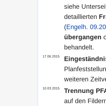
siehe Unterse
detaillierten
F
(
Engelh. 09.2
übergangen
o
behandelt.
17.06.2015
Eingeständni
Planfeststellu
weiteren Zeit
10.03.2015
Trennung PFA
auf den Filder