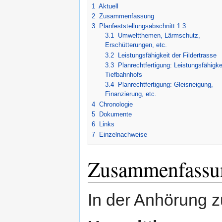
1
Aktuell
Argumentationen
der Bahn
2
Zusammenfassung
19.12.2013
Einwendung des BUND RV S
3
Planfeststellungsabschnitt 1.3
Gesamtprojekts aufgrund (
E
3.1
Umweltthemen, Lärmschutz,
Erschütterungen, etc.
3.2
Leistungsfähigkeit der Fildertrasse
3.3
Planrechtfertigung: Leistungsfähigke
Tiefbahnhofs
3.4
Planrechtfertigung: Gleisneigung,
Finanzierung, etc.
4
Chronologie
5
Dokumente
6
Links
7
Einzelnachweise
Zusammenfassu
In der Anhörung z