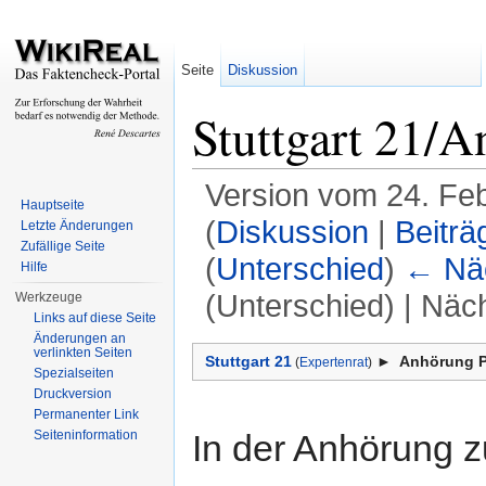
Seite
Diskussion
Stuttgart 21/
Version vom 24. Fe
Hauptseite
(
Diskussion
|
Beiträ
Letzte Änderungen
Zufällige Seite
(
Unterschied
)
← Näc
Hilfe
(Unterschied) | Näc
Werkzeuge
Links auf diese Seite
Wechseln zu:
Navigation
,
Suche
Änderungen an
verlinkten Seiten
Stuttgart 21
►
Anhörung P
(
Expertenrat
)
Spezialseiten
Druckversion
Permanenter Link
In der Anhörung z
Seiteninformation