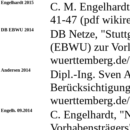
Engelhardt 2015
C. M. Engelhardt
41-47 (pdf
wikire
DB EBWU 2014
DB Netze, "Stuttg
(EBWU) zur Vorla
Andersen 2014
Dipl.-Ing. Sven 
Berücksichtigung
Engelh. 09.2014
C. Engelhardt, "
Vorhabensträgers