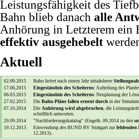
Leistungsfähigkeit des Tief
Bahn blieb danach
alle Ant
Anhörung in Letzterem ein 
effektiv ausgehebelt
werden
Aktuell
02.09.2015
Bahn liefert nach einem Jahr inhaltsleere
Stellungna
17.06.2015
Eingeständnis des Scheiterns
: Aufteilung des Planfe
06.03.2015
Eingeständnis des Scheiterns
: Neuplanung der Lös
27.02.2015
Die
Bahn-Pläne fallen erneut durch
in der Simulat
07.10.2014
Die
Anhörung wird abgebrochen
, die Leistungskri
schriftlich antworten.
29.09.2014
"Nachforderungskatalog" (
Engelh. 09.2014
zu den
un
19.12.2013
Einwendung des BUND RV Stuttgart zur
fehlenden 
12.2013
).