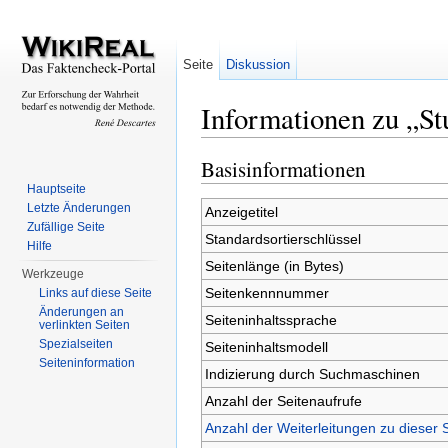
Seite
Diskussion
Informationen zu „Stu
Wechseln zu:
Navigation
,
Suche
Basisinformationen
Hauptseite
Letzte Änderungen
Anzeigetitel
Zufällige Seite
Standardsortierschlüssel
Hilfe
Seitenlänge (in Bytes)
Werkzeuge
Seitenkennnummer
Links auf diese Seite
Änderungen an
Seiteninhaltssprache
verlinkten Seiten
Spezialseiten
Seiteninhaltsmodell
Seiteninformation
Indizierung durch Suchmaschinen
Anzahl der Seitenaufrufe
Anzahl der Weiterleitungen zu dieser 