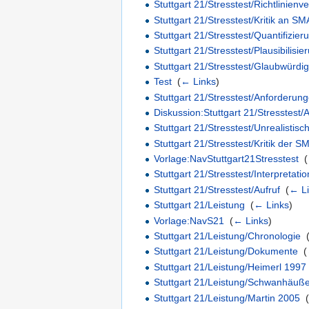
Stuttgart 21/Stresstest/Richtlinienv
Stuttgart 21/Stresstest/Kritik an SM
Stuttgart 21/Stresstest/Quantifizier
Stuttgart 21/Stresstest/Plausibilisie
Stuttgart 21/Stresstest/Glaubwürdig
Test
‎
(
← Links
)
Stuttgart 21/Stresstest/Anforderun
Diskussion:Stuttgart 21/Stresstest
Stuttgart 21/Stresstest/Unrealistis
Stuttgart 21/Stresstest/Kritik der S
Vorlage:NavStuttgart21Stresstest
‎
(
Stuttgart 21/Stresstest/Interpretatio
Stuttgart 21/Stresstest/Aufruf
‎
(
← L
Stuttgart 21/Leistung
‎
(
← Links
)
Vorlage:NavS21
‎
(
← Links
)
Stuttgart 21/Leistung/Chronologie
‎
Stuttgart 21/Leistung/Dokumente
‎
(
Stuttgart 21/Leistung/Heimerl 1997
Stuttgart 21/Leistung/Schwanhäuß
Stuttgart 21/Leistung/Martin 2005
‎