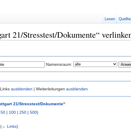
Lesen
Quellte
tgart 21/Stresstest/Dokumente“ verlinke
Namensraum:
 Links
ausblenden
| Weiterleitungen
ausblenden
uttgart 21/Stresstest/Dokumente
“
:
|
50
|
100
|
250
|
500
)
‎
(
← Links
)