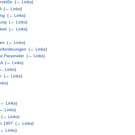
erstöße
‎
(
← Links
)
A
‎
(
← Links
)
ung
‎
(
← Links
)
rung
‎
(
← Links
)
keit
‎
(
← Links
)
gen
‎
(
← Links
)
/Anforderungen
‎
(
← Links
)
che Parameter
‎
(
← Links
)
MA
‎
(
← Links
)
← Links
)
n
‎
(
← Links
)
inks
)
(
← Links
)
← Links
)
‎
(
← Links
)
er 1997
‎
(
← Links
)
(
← Links
)