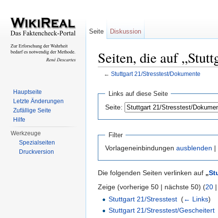
Seite
Diskussion
Seiten, die auf „Stut
←
Stuttgart 21/Stresstest/Dokumente
Wechseln zu:
Navigation
,
Suche
Hauptseite
Links auf diese Seite
Letzte Änderungen
Seite:
Zufällige Seite
Hilfe
Werkzeuge
Filter
Spezialseiten
Vorlageneinbindungen
ausblenden
|
Druckversion
Die folgenden Seiten verlinken auf
„
St
Zeige (vorherige 50 | nächste 50) (
20
Stuttgart 21/Stresstest
‎
(
← Links
)
Stuttgart 21/Stresstest/Gescheitert