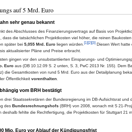
ungs auf 5 Mrd. Euro
Bahn sehr genau bekannt
kt des Abschlusses des Finanzierungsvertrags auf Basis von Projektk
dass die tatsächlichen Projektkosten viel höher, die reinen Baukosten
[1]
[2]
[3]
n später bei
5,055 Mrd. Euro
liegen würden.
Diesen Wert hatte 
s aktualisierter Pläne und Preise erbracht.
osten gingen vor den unsubstantiierten Einsparungs- und Optimierungsp
o. Euro
aus (DB 10.12.09 S. 2 unten, S. 3, PwC 2013 Nr. 155). Dem
atz) die Gesamtkosten von rund 5 Mrd. Euro aus der Detailplanung be
er Öffentlichkeit
vorenthalten
.
bhängig vom BRH bestätigt
en drei Staatssekretären der Bundesregierung im DB-Aufsichtsrat und 
ng des
Bundesrechnungshofs
(BRH) von 2008, wonach mit S 21-Pro
 deshalb fehlte die Rechtfertigung, die Projektkosten für Stuttgart 21 
 Mio. Euro vor Ablauf der Kündigungsfrist