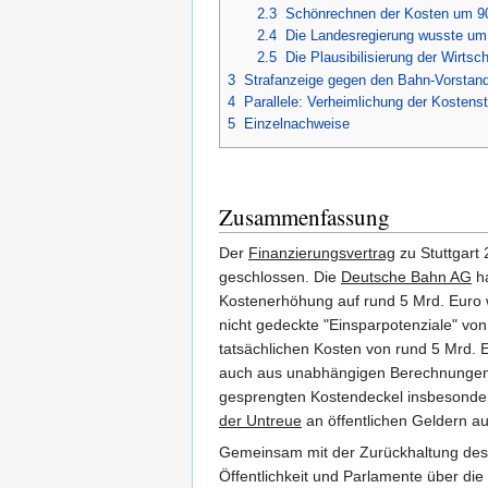
2.3
Schönrechnen der Kosten um 900
2.4
Die Landesregierung wusste um
2.5
Die Plausibilisierung der Wirtsch
3
Strafanzeige gegen den Bahn-Vorstand
4
Parallele: Verheimlichung der Kostens
5
Einzelnachweise
Zusammenfassung
Der
Finanzierungsvertrag
zu Stuttgart
geschlossen. Die
Deutsche Bahn AG
ha
Kostenerhöhung auf rund 5 Mrd. Euro w
nicht gedeckte "Einsparpotenziale" vo
tatsächlichen Kosten von rund 5 Mrd. 
auch aus unabhängigen Berechnungen 
gesprengten Kostendeckel insbesonde
der Untreue
an öffentlichen Geldern a
Gemeinsam mit der Zurückhaltung de
Öffentlichkeit und Parlamente über di