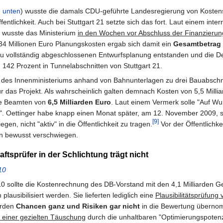
e unten
) wusste die damals CDU-geführte Landesregierung von Kostenst
ntlichkeit. Auch bei Stuttgart 21 setzte sich das fort. Laut einem in
 wusste das Ministerium
in den Wochen vor Abschluss der Finanzieru
134 Millionen Euro Planungskosten ergab sich damit ein
Gesamtbetrag 
zu vollständig abgeschlossenen Entwurfsplanung entstanden und die
 142 Prozent in Tunnelabschnitten von Stuttgart 21.
 des Innenministeriums anhand von Bahnunterlagen zu drei Bauabschni
ür das Projekt. Als wahrscheinlich galten demnach Kosten von 5,5 Millia
die Beamten von
6,5 Milliarden Euro
. Laut einem Vermerk solle "Auf Wu
 Oettinger habe knapp einen Monat später, am 12. November 2009, si
[9]
gen, nicht "aktiv" in die Öffentlichkeit zu tragen.
Vor der Öffentlichk
n bewusst verschwiegen.
aftsprüfer in der Schlichtung trägt nicht
10
10 sollte die Kostenrechnung des DB-Vorstand mit den 4,1 Milliarden G
lausibilisiert werden. Sie lieferten lediglich eine
Plausibilitätsprüfun
rden
Chancen ganz und Risiken gar nicht
in die Bewertung überno
 einer gezielten Täuschung
durch die unhaltbaren "Optimierungspotenzi