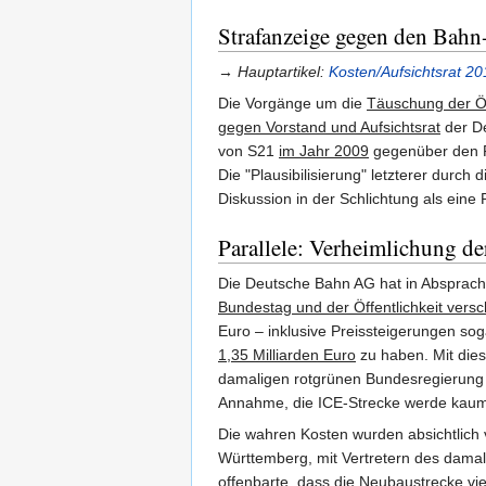
Strafanzeige gegen den Bahn-
→ Hauptartikel:
Kosten/Aufsichtsrat 2
Die Vorgänge um die
Täuschung der Öf
gegen Vorstand und Aufsichtsrat
der De
von S21
im Jahr 2009
gegenüber den Pr
Die "Plausibilisierung" letzterer durch 
Diskussion in der Schlichtung als ein
Parallele: Verheimlichung d
Die Deutsche Bahn AG hat in Absprach
Bundestag und der Öffentlichkeit vers
Euro – inklusive Preissteigerungen so
1,35 Milliarden Euro
zu haben. Mit die
damaligen rotgrünen Bundesregierung
Annahme, die ICE-Strecke werde kaum 
Die wahren Kosten wurden absichtlich 
Württemberg, mit Vertretern des dama
offenbarte, dass die Neubaustrecke vie