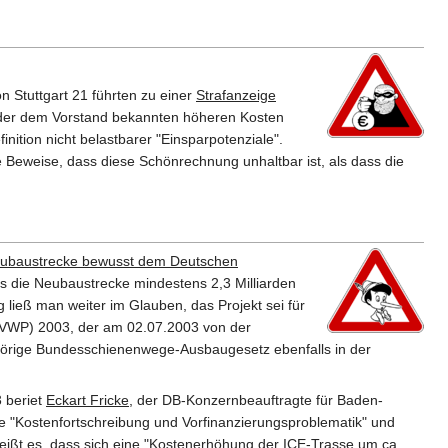
n Stuttgart 21 führten zu einer
Strafanzeige
er dem Vorstand bekannten höheren Kosten
nition nicht belastbarer "Einsparpotenziale".
ie Beweise, dass diese Schönrechnung unhaltbar ist, als dass die
eubaustrecke bewusst dem Deutschen
s die Neubaustrecke mindestens 2,3 Milliarden
ließ man weiter im Glauben, das Projekt sei für
BVWP) 2003, der am 02.07.2003 von der
örige Bundesschienenwege-Ausbaugesetz ebenfalls in der
3 beriet
Eckart Fricke
, der DB-Konzernbeauftragte für Baden-
 "Kostenfortschreibung und Vorfinanzierungsproblematik" und
 heißt es, dass sich eine "Kostenerhöhung der ICE-Trasse um ca.