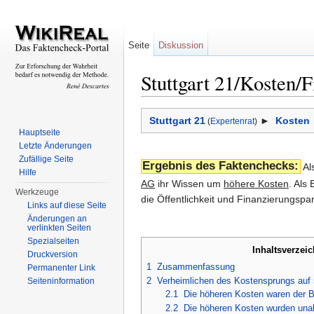
Seite
Diskussion
Stuttgart 21/Kosten/
Wechseln zu:
Navigation
,
Suche
Stuttgart 21
►
Kosten
(
Expertenrat
)
Hauptseite
Letzte Änderungen
Zufällige Seite
Ergebnis des Faktenchecks:
Al
Hilfe
AG
ihr Wissen um
höhere Kosten
. Als
Werkzeuge
die Öffentlichkeit und Finanzierungsp
Links auf diese Seite
Änderungen an
verlinkten Seiten
Spezialseiten
Inhaltsverzeic
Druckversion
1
Zusammenfassung
Permanenter Link
2
Verheimlichen des Kostensprungs auf 
Seiteninformation
2.1
Die höheren Kosten waren der 
2.2
Die höheren Kosten wurden una