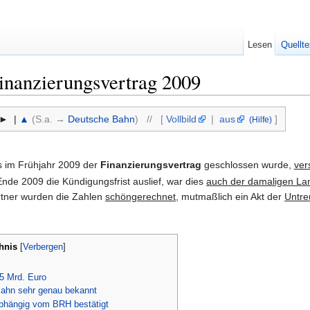
Lesen
Quellte
Finanzierungsvertrag 2009
► |
▲
(S.a. →
Deutsche Bahn
) // [
Vollbild
|
aus
]
(Hilfe)
s im Frühjahr 2009 der
Finanzierungsvertrag
geschlossen wurde,
ver
 Ende 2009 die Kündigungsfrist auslief, war dies
auch der damaligen La
artner wurden die Zahlen
schöngerechnet
, mutmaßlich ein Akt der
Untre
hnis
[
Verbergen
]
5 Mrd. Euro
Bahn sehr genau bekannt
bhängig vom BRH bestätigt