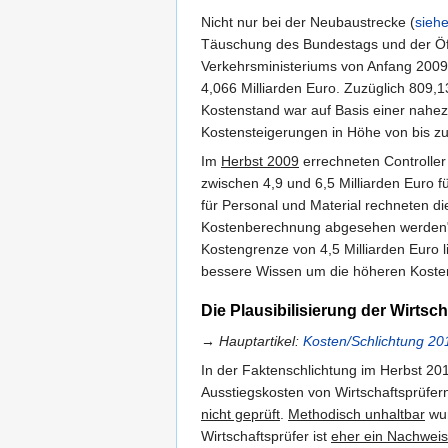
Nicht nur bei der Neubaustrecke (
sieh
Täuschung des Bundestags und der Öffe
Verkehrsministeriums von Anfang 2009
4,066 Milliarden Euro. Zuzüglich 809,
Kostenstand war auf Basis einer nahe
Kostensteigerungen in Höhe von bis zu
Im
Herbst 2009
errechneten Controller
zwischen 4,9 und 6,5 Milliarden Euro f
für Personal und Material rechneten 
Kostenberechnung abgesehen werden".
Kostengrenze von 4,5 Milliarden Euro lie
bessere Wissen um die höheren Koste
Die Plausibilisierung der Wirtsch
→ Hauptartikel:
Kosten/Schlichtung 20
In der Faktenschlichtung im Herbst 20
Ausstiegskosten von Wirtschaftsprüfern p
nicht geprüft
.
Methodisch unhaltbar
wu
Wirtschaftsprüfer ist
eher ein Nachweis