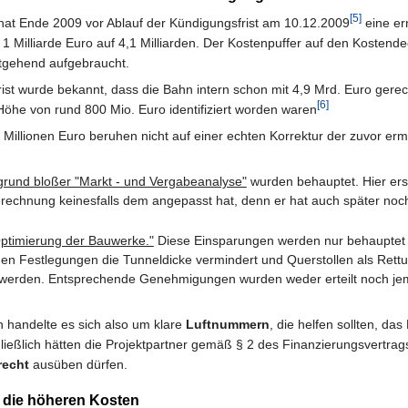
[5]
at Ende 2009 vor Ablauf der Kündigungsfrist am 10.12.2009
eine er
Milliarde Euro auf 4,1 Milliarden. Der Kostenpuffer auf den Kostende
itgehend aufgebraucht.
rist wurde bekannt, dass die Bahn intern schon mit 4,9 Mrd. Euro gere
[6]
Höhe von rund 800 Mio. Euro identifiziert worden waren
Millionen Euro beruhen nicht auf einer echten Korrektur der zuvor erm
grund bloßer "Markt - und Vergabeanalyse"
wurden behauptet. Hier ers
Berechnung keinesfalls dem angepasst hat, denn er hat auch später noc
ptimierung der Bauwerke."
Diese Einsparungen werden nur behauptet un
en Festlegungen die Tunneldicke vermindert und Querstollen als Rett
t werden. Entsprechende Genehmigungen wurden weder erteilt noch jem
n handelte es sich also um klare
Luftnummern
, die helfen sollten, d
hließlich hätten die Projektpartner gemäß § 2 des Finanzierungsvertr
echt
ausüben dürfen.
 die höheren Kosten