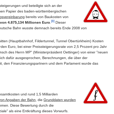
eigerungen und beteiligte sich an der
ternen Papier des baden-württembergischen
ngsvereinbarung
bereits von Baukosten von
[8]
von 4.875,134 Millionen Euro
.
Dieser
 Deutsche Bahn wusste demnach bereits Ende 2008 von
tten (Hauptbahnhof, Fildertunnel, Tunnel Obertürkheim) Kosten
rden Euro, bei einer Preissteigerungsrate von 2,5 Prozent pro Jahr
nsch des Herrn MP" (Ministerpräsident Oettinger) von einer "neuen
ch dafür ausgesprochen, Berechnungen, die über der
eit, den Finanzierungspartnern und dem Parlament wurde das
esamtkosten und rund 1,5 Milliarden
g von Angaben der Bahn
, die
Grunddaten wurden
mmen. Diese Bewertung durch die
ale" als eine Entkräftung dieses Vorwurfs.