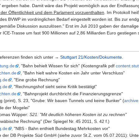
" ergeben habe. Damit wäre das Projekt womöglich aus der Endfassung
 der Öffentlichkeit und dem Parlament vorzuenthalten
. Im Protokoll hei
des BVWP im vordringlichen Bedarf eingestellt worden ist. Bis zur en
gemäße Diskussion auszulösen." Erst im Juli 2010 gaben der damali
 ICE-Trasse um fast 900 Millionen auf 2,86 Milliarden Euro gestiegen 
eferenzen finden sich unter →
Stuttgart 21/Kosten/Dokumente
.
itung.de
, "Bahn behielt Wissen für sich" (Kostengrafik pdf
content.stut
ichten.de
, "Bahn hielt wahre Kosten ein Jahr unter Verschluss"
g.de
, "Eine grobe Rechnung"
g.de
, "Rechnungshof sieht seine Kritik bestätigt"
ichten.de
, "Bahnprojekt durchbricht die Finanzierungsgrenze"
g (print), S. 23, "Grube: Wir bauen Tunnels und keine Bunker" (
archive
de der Mogelei"
homas Wüpper:
S21: "Mit deutlich höheren Kosten ist zu rechnen"
hwäbische Rechnung" (Der Spiegel Nr. 45 2011, S. 42 f.)
g.de
, "NBS - Bahn enthielt Bundestag Mehrkosten vor"
e der DB Projekte Süd GmbH (siehe zuvor St.Z. vom 05.07.2011): Unter 