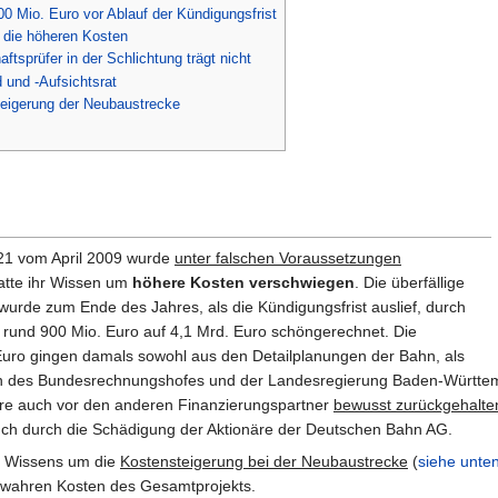
 Mio. Euro vor Ablauf der Kündigungsfrist
 die höheren Kosten
aftsprüfer in der Schlichtung trägt nicht
 und -Aufsichtsrat
teigerung der Neubaustrecke
 21 vom April 2009 wurde
unter falschen Voraussetzungen
tte ihr Wissen um
höhere Kosten verschwiegen
. Die überfällige
urde zum Ende des Jahres, als die Kündigungsfrist auslief, durch
n rund 900 Mio. Euro auf 4,1 Mrd. Euro schöngerechnet. Die
Euro gingen damals sowohl aus den Detailplanungen der Bahn, als
des Bundesrechnungshofes und der Landesregierung Baden-Württembe
re auch vor den anderen Finanzierungspartner
bewusst zurückgehalte
uch durch die Schädigung der Aktionäre der Deutschen Bahn AG.
s Wissens um die
Kostensteigerung bei der Neubaustrecke
(
siehe unte
e wahren Kosten des Gesamtprojekts.