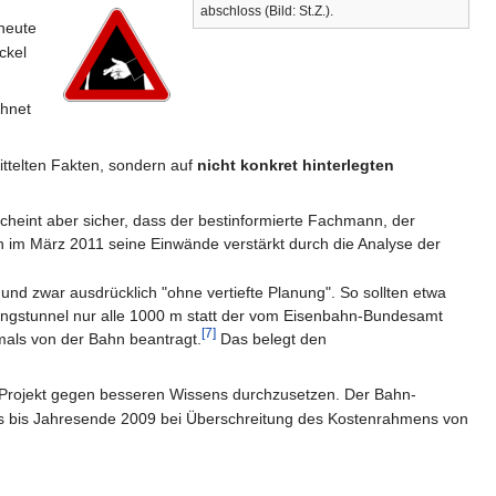
abschloss (Bild: St.Z.).
neute
ckel
chnet
ittelten Fakten, sondern auf
nicht konkret hinterlegten
cheint aber sicher, dass der bestinformierte Fachmann, der
h im März 2011 seine Einwände verstärkt durch die Analyse der
d zwar ausdrücklich "ohne vertiefte Planung". So sollten etwa
ungstunnel nur alle 1000 m statt der vom Eisenbahn-Bundesamt
[7]
als von der Bahn beantragt.
Das belegt den
as Projekt gegen besseren Wissens durchzusetzen. Der Bahn-
ags bis Jahresende 2009 bei Überschreitung des Kostenrahmens von