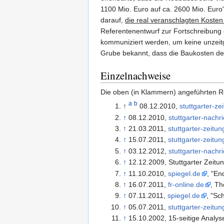
1100 Mio. Euro auf ca. 2600 Mio. Euro
darauf,
die real veranschlagten Kosten
Referentenentwurf zur Fortschreibung 
kommuniziert werden, um keine unzeit
Grube bekannt, dass die Baukosten der
Einzelnachweise
Die oben (in Klammern) angeführten R
a
b
↑
08.12.2010,
stuttgarter-ze
↑
08.12.2010,
stuttgarter-nachr
↑
21.03.2011,
stuttgarter-zeitun
↑
15.07.2011,
stuttgarter-zeitun
↑
03.12.2012,
stuttgarter-nachr
↑
12.12.2009, Stuttgarter Zeitun
↑
11.10.2010,
spiegel.de
, "En
↑
16.07.2011,
fr-online.de
, T
↑
07.11.2011,
spiegel.de
, "Sc
↑
05.07.2011,
stuttgarter-zeitun
↑
15.10.2002, 15-seitige Analys