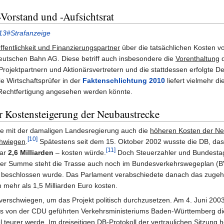
Vorstand und -Aufsichtsrat
013#Strafanzeige
fentlichkeit und Finanzierungspartner
über die tatsächlichen Kosten vo
utschen Bahn AG. Diese betriff auch insbesondere die
Vorenthaltung
d
ojektpartnern und Aktionärsvertretern und die stattdessen erfolgte Defi
die Wirtschaftsprüfer in der
Faktenschlichtung 2010
liefert vielmehr d
e Rechtfertigung angesehen werden könnte.
er Kostensteigerung der Neubaustrecke
e mit der damaligen Landesregierung auch die
höheren Kosten der N
[10]
chwiegen
.
Spätestens seit dem 15. Oktober 2002 wusste die DB, das
[11]
gar
2,6 Milliarden
– kosten würde.
Doch Steuerzahler und Bundestag 
ser Summe steht die Trasse auch noch im Bundesverkehrswegeplan (
 beschlossen wurde. Das Parlament verabschiedete danach das zugeh
mehr als 1,5 Milliarden Euro kosten.
verschwiegen, um das Projekt politisch durchzusetzen. Am 4. Juni 200
ls von der CDU geführten Verkehrsministeriums Baden-Württemberg die
l teurer werde. Im dreiseitigen DB-Protokoll der vertraulichen Sitzung