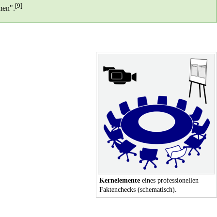
[9]
men".
 Basis von Falschaussagen
.
[12]
!
eck nicht gegeben hatte.
[13]
laut Akteneinsicht untätig ist
.
[14]
!
[15]
t: Faktencheck zu Flüchtlingen.
[18]
an Kirchberg-Gutachten.
r Basis.
er und der Bahn
.
en Faktencheck
zu.
Kernelemente
eines professionellen
Faktenchecks (schematisch).