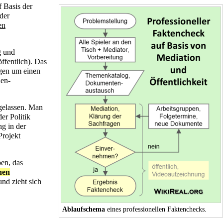
 Basis der
der
en
g
und
ffentlich). Das
gen
um einen
den-
gelassen. Man
der Politik
g in der
Projekt
ben, das
hen
nd zieht sich
Ablaufschema
eines professionellen Faktenchecks.