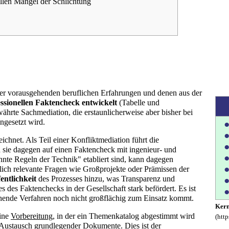
ellen Mängel der Schlichtung
rer vorausgehenden beruflichen Erfahrungen und denen aus der
ssionellen Faktencheck entwickelt
(Tabelle und
ährte Sachmediation, die erstaunlicherweise aber bisher bei
ngesetzt wird.
●
●
ichnet. Als Teil einer Konfliktmediation führt die
●
d sie dagegen auf einen Faktencheck mit ingenieur- und
●
nte Regeln der Technik" etabliert sind, kann dagegen
●
tlich relevante Fragen wie Großprojekte oder Prämissen der
entlichkeit
des Prozesses hinzu, was Transparenz und
●
 des Faktenchecks in der Gesellschaft stark befördert. Es ist
●
ehende Verfahren noch nicht großflächig zum Einsatz kommt.
Kern
Eine
Vorbereitung
, in der ein Themenkatalog abgestimmt wird
Austausch grundlegender Dokumente. Dies ist der