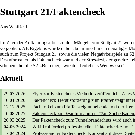
Stuttgart 21/Faktencheck
Aus WikiReal
Im Zuge der Aufklärungsarbeit zu den Mängeln von Stuttgart 21 wurde
vergeblich. Als Ergebnis wurde dabei aber immerhin ein neuartiges Mo
auch zum Projekt Stuttgart 21, sowie die
vielen Negativbeispiele zu S2
Desinformation als Faktencheck war und der Stresstest, der geradezu
scheuen aber die S21-Betreiber, "
wie der Teufel das Weihwasser
".
Aktuell
29.03.2026
Flyer zur Faktencheck-Methode veröffentlicht.
Alles W
16.01.2026
Faktencheck-Herausforderung
zum Pfaffensteigtunnel 
12.12.2025
Fachartikel zum Pfaffensteigtunnel
endet mit der Her
16.08.2025
Faktencheck zu Desinformation in "Zur Sache Baden
26.03.2025
Der Faktencheck zum Tunnelbrandschutz
wird auch i
04-06.2024
WikiReal fordert professionellen Faktencheck
zum
Tu
17.04.2024
Professioneller Faktencheck
, Konzept
auf dieser Seite