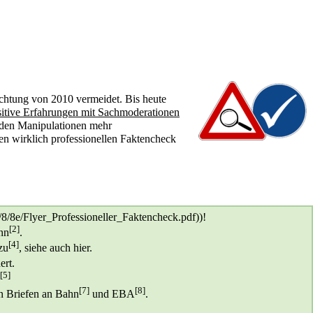
ichtung von 2010 vermeidet. Bis heute
sitive Erfahrungen mit Sachmoderationen
enden Manipulationen mehr
en wirklich professionellen Faktencheck
)!
[2]
nn
.
[4]
zu
, siehe
auch hier
.
ert
.
[5]
[7]
[8]
n Briefen an Bahn
und EBA
.