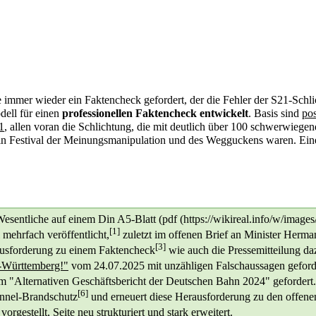
 immer wieder ein Faktencheck gefordert, der die Fehler der S21-Schl
dell für einen
professionellen Faktencheck entwickelt
. Basis sind
po
1
, allen voran die Schlichtung, die mit deutlich über 100 schwerwieg
 ein Festival der Meinungsmanipulation und des Wegguckens waren. Ein
esentliche auf einem Din A5-Blatt (
pdf
[1]
mehrfach veröffentlicht,
zuletzt im offenen Brief an Minister Herma
[3]
ausforderung zu einem Faktencheck
wie auch die Pressemitteilung da
-Württemberg!"
vom 24.07.2025
mit unzähligen Falschaussagen geford
m "Alternativen Geschäftsbericht der Deutschen Bahn 2024" gefordert.
[6]
nnel-Brandschutz
und erneuert diese Herausforderung zu den offene
 vorgestellt
, Seite neu strukturiert und stark erweitert.