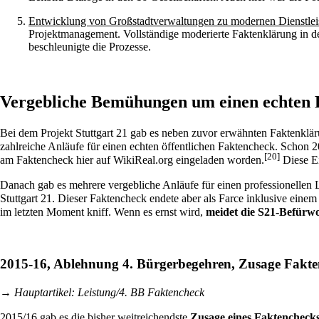
Entwicklung von Großstadtverwaltungen zu modernen Dienstleis
Projektmanagement. Vollständige moderierte Faktenklärung in d
beschleunigte die Prozesse.
Vergebliche Bemühungen um einen echten F
Bei dem Projekt Stuttgart 21 gab es neben zuvor erwähnten Faktenkläru
zahlreiche Anläufe für einen echten öffentlichen Faktencheck. Schon
[20]
am Faktencheck hier auf WikiReal.org eingeladen worden.
Diese Ei
Danach gab es mehrere vergebliche Anläufe für einen professionellen
Stuttgart 21. Dieser Faktencheck endete aber als
Farce inklusive eine
im letzten Moment kniff. Wenn es ernst wird,
meidet die S21-Befürwo
2015-16, Ablehnung 4. Bürgerbegehren, Zusage Fakt
→ Hauptartikel:
Leistung/4. BB Faktencheck
2015/16 gab es die bisher weitreichendste
Zusage eines Faktencheck