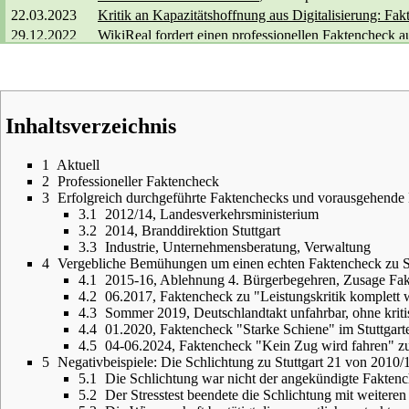
22.03.2023
Kritik an Kapazitätshoffnung aus Digitalisierung: Fa
29.12.2022
WikiReal fordert einen professionellen Faktencheck
au
04.02.2021
C. Engelhardt fordert auf Radio Dreyeckland
einen "e
16.01.2020
Faktencheck zu "Starke Schiene Deutschland"
, das V
22.10.2019
Herausforderung zum Faktencheck zur Leistungsfähig
07.06.2017
Einladung zur öffentlichen Widerlegung der Kritik
der
Inhaltsverzeichnis
10/11.2016
Anhörungen zu Leistungsfähigkeit und Brandschutz
n
06./07.07.16
Ablehnung 4. Bürgerbegehren ohne Faktencheck
, Ge
1
Aktuell
07.03.2016
Mo-Demo, Engelhardt: Politik und Bahn kneifen vor 
2
Professioneller Faktencheck
26.02.2016
Statt dem zugesagten Faktencheck bieten die Projekt
3
Erfolgreich durchgeführte Faktenchecks und vorausgehende
3.1
2012/14, Landesverkehrsministerium
18.01.2016
Auswertung der Schlichtung
: Statt neuer Aufklärung
3.2
2014, Branddirektion Stuttgart
10.01.2016
Heiner Geißler bringt einen neuen Faktencheck zum 
3.3
Industrie, Unternehmensberatung, Verwaltung
21.12.2015
OB zum Antrag:
Verweis auf Widerspruchsverfahren, E
4
Vergebliche Bemühungen um einen echten Faktencheck zu St
30.11.2015
Der Faktencheck wird auf Anfang 2016
vertagt
.
4.1
2015-16, Ablehnung 4. Bürgerbegehren, Zusage Fa
4.2
06.2017, Faktencheck zu "Leistungskritik komplett 
19.11.2015
Antrag auf Rücknahme der Ablehnung des 4. BB
, zu
4.3
Sommer 2019, Deutschlandtakt unfahrbar, ohne kriti
07-09.2015
Der Faktencheck findet breite Unterstützung
mehrerer
4.4
01.2020, Faktencheck "Starke Schiene" im Stuttgarte
01.07.2015
Im Zusammenhang mit der Ablehnung des 4. Bürgerb
4.5
04-06.2024, Faktencheck "Kein Zug wird fahren"
5
Negativbeispiele: Die Schlichtung zu Stuttgart 21 von 2010/1
5.1
Die Schlichtung war nicht der angekündigte Fakten
5.2
Der Stresstest beendete die Schlichtung mit weitere