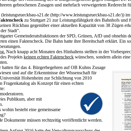
reren gebrochenen Zusagen und mehrfach verweigertem Rederecht für di
(
leistungsrueckbau-s21.de
) im
Faktencheck
zu
Stuttgart 21
zur Leistungsfähigkeit des Bahnhofs und f
h keinen Rückbau gegenüber einer aktuellen Kapazität von 38 Zügen e
der Stadt".
ttgarter Gemeinderatsfraktionen der SPD, Grünen, AfD und ohnehin 
rteten einen Faktencheck. Die Bahn hatte ihre Bereitschaft erklärt. E
beratungen.
ng.
Nach knapp acht Monaten des Hinhaltens stellten in der Vorbespr
 des Projekts
keinen echten Faktencheck
wünschen, sondern allein ein
nten.
r hatten für das 4. Bürgerbegehren auf OB Kuhns Zusage
iesen und auf die Erkenntnisse der Wissenschaft für
 Universität Hohenheim zur Schlichtung von 2010
n Fragenkatalog als Konzept für einen echten
te:
moderatoren.
eies Publikum, aber mit
n.
is wohin besteht eine gemeinsame
ng?
de Dokumente müssen rechtzeitig veröffentlicht werden.
ern Anfang 2016 hatte der Verwaltungsausschuss des