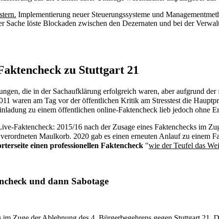
tern.
Implementierung neuer Steuerungssysteme und Managementmetho
er Sache löste Blockaden zwischen den Dezernaten und bei der Verwaltu
aktencheck zu Stuttgart 21
ngen, die in der Sachaufklärung erfolgreich waren, aber aufgrund der f
 2011 waren am Tag vor der
öffentlichen Kritik am Stresstest
die Hauptpro
nladung zu einem öffentlichen online-Faktencheck lieb jedoch ohne E
 Live-Faktencheck: 2015/16 nach der
Zusage eines Faktenchecks
im Zug
m verordneten Maulkorb
. 2020 gab es einen
erneuten Anlauf
zu einem Fa
rterseite einen professionellen Faktencheck
"
wie der Teufel das We
encheck und dann Sabotage
s
im Zuge der Ablehnung des
4. Bürgerbegehrens
gegen Stuttgart 21. D