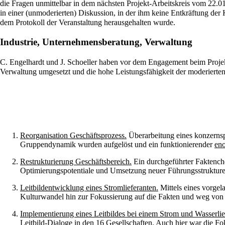
die Fragen unmittelbar in dem nächsten Projekt-Arbeitskreis vom 22.0
in einer (unmoderierten) Diskussion, in der ihm keine Entkräftung der 
dem Protokoll der Veranstaltung herausgehalten wurde.
Industrie, Unternehmensberatung, Verwaltung
C. Engelhardt und J. Schoeller haben vor dem Engagement beim Projek
Verwaltung umgesetzt und die hohe Leistungsfähigkeit der moderierte
Reorganisation Geschäftsprozess.
Überarbeitung eines konzernsp
Gruppendynamik wurden aufgelöst und ein funktionierender
eno
Restrukturierung Geschäftsbereich.
Ein durchgeführter Faktench
Optimierungspotentiale und Umsetzung neuer Führungsstruktu
Leitbildentwicklung eines Stromlieferanten.
Mittels eines vorgel
Kulturwandel hin zur Fokussierung auf die Fakten und weg von 
Implementierung eines Leitbildes bei einem Strom und Wasserlie
Leitbild-Dialoge in den 16 Gesellschaften. Auch hier war die F