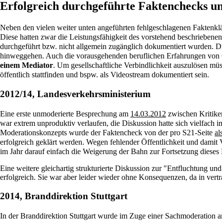
Erfolgreich durchgeführte Faktenchecks 
Neben den vielen weiter unten angeführten fehlgeschlagenen Faktenkl
Diese hatten zwar die Leistungsfähigkeit des vorstehend beschriebene
durchgeführt bzw. nicht allgemein zugänglich dokumentiert wurden. Di
hinweggehen. Auch die vorausgehenden beruflichen Erfahrungen von C.
einem Mediator
. Um gesellschaftliche Verbindlichkeit auszulösen m
öffentlich stattfinden und bspw. als Videostream dokumentiert sein.
2012/14, Landesverkehrsministerium
Eine erste unmoderierte Besprechung am
14.03.2012
zwischen Kritiker
war extrem unproduktiv verlaufen, die Diskussion hatte sich vielfach
Moderationskonzepts wurde der Faktencheck von der pro S21-Seite
al
erfolgreich geklärt werden. Wegen fehlender Öffentlichkeit und damit
im Jahr darauf einfach die Weigerung der Bahn zur Fortsetzung dies
Eine weitere gleichartig strukturierte Diskussion zur "Entfluchtung 
erfolgreich. Sie war aber leider wieder ohne Konsequenzen, da in ver
2014, Branddirektion Stuttgart
In der Branddirektion Stuttgart wurde im Zuge einer Sachmoderation