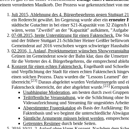
einem verordneten Maulkorb
. Der Prozess war gekennzeichnet von meh
Juli 2015, Ablehnung des 4. Bürgerbegehrens gegen Stuttgart 21
ein Rederecht gewährt. Im Gegenzug wurde aber ein
erneuter 
städtische Gutachter in bei einer S21-Kapazität von 32 Zügen/
wären, wenn "Zweifel" an der "Kapazität" aufkämen, "Aufgabe 
07-08.2015, breite Unterstützung für einen Faktencheck.
Die Stu
und der frühere Stuttgart 21-Schlichter Heiner Geißler befürwo
Gemeinderat auf 2016 verschoben wegen schwieriger Haushalts
02.2016, 1. Anlauf, Projektumsetzer wünschen Showveranstaltu
Grünen im Gemeinderat sowie der Bahn klar, dass die Umsetzer
für die Vertreter des 4. Bürgerbegehrens, die entsprechend ableh
Konzept für einen echten Faktencheck.
Engelhardt und Schoelle
und Verpflichtung der Stadt für einen echten Faktencheck hingew
einen solchen Prozess. Dazu wurden die "Lessons Learned" der
[23]
überreicht.
Daraus abgeleitet wurden Verfahrensregeln und ei
[22]
Faktencheck überreicht, der aber abgelehnt wurde.
Kernpunk
Unabhängige Moderation
, am besten durch zwei Gruppen
Teilöffentliche Veranstaltung
, wie die Schlichtung ohne fr
Videoaufzeichnung und Streaming für ungestörtes Arbeite
Abgestimmter Fragenkatalog
als Basis der Aufklärung: B
Faktenbasis und wo beginnt die unterschiedliche Abwägu
Sämtliche Argumente müssen belegt werden
, entsprechen
Getrenntes Resümee
durch beide Seiten.
2016-10/11, 2. Anlauf ohne klares Konzept.
Nachdem dem Scheit