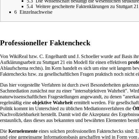
5.3
Die Wissenschaft bestätigt die wesentlichen struktur
5.4
Weitere gescheiterte Faktenklärungen zu Stuttgart 21
6
Einzelnachweise
Professioneller Faktencheck
Von WikiReal bzw. C. Engelhardt und J. Schoeller wurde auf Basis ih
Aufklärungsarbeit zu Stuttgart 21 ein Modell für einen effektiven
profe
Ablaufschema rechts). Im Kern handelt es sich um eine seit langem bew
Faktenchecks bzw. zu gesellschaftlichen Fragen praktisch noch nicht ei
Das hier vorgestellte Verfahren ist durch zwei Besonderheiten gekennze
Sachmediation zunächst nur zu einer "intersubjektiven Wahrheit". Wir
naturwissenschaftlichen Fragestellungen angewandt, zu denen "anerkan
regelmäßig eine
objektive Wahrheit
ermittelt werden. Für gesellschaf
Politik kommt im Unterschied zu üblichen Mediationsverfahren die
Öff
Nachvollziehbarkeit herstellt. Damit wird die Akzeptanz des Ergebnisses
erstaunlich, dass dieses aus bekannten und bewährten Elementen best
Die
Kernelemente
eines solchen professionellen Faktenchecks sind: 
und eine gemeinsame Informationsbasis geschaffen wird in Form vom 