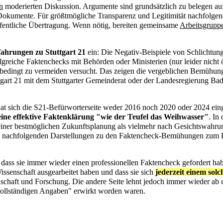
n
moderierten Diskussion. Argumente sind grundsätzlich zu belegen auf
Dokumente. Für größtmögliche Transparenz und Legitimität nachfolgen
fentliche Übertragung. Wenn nötig, bereiten gemeinsame
Arbeitsgrupp
ahrungen zu Stuttgart 21
ein: Die Negativ-Beispiele von
Schlichtun
olgreiche Faktenchecks
mit Behörden oder Ministerien (nur leider nicht ö
unbedingt zu vermeiden versucht. Das zeigen die
vergeblichen Bemühun
tgart 21 mit dem Stuttgarter Gemeinderat oder der Landesregierung Ba
hat sich die S21-Befürworterseite weder 2016 noch 2020 oder 2024 ein
eine effektive Faktenklärung "wie der Teufel das Weihwasser"
. In 
einer bestmöglichen Zukunftsplanung als vielmehr nach Gesichtswahrun
 den nachfolgenden Darstellungen zu den Faktencheck-Bemühungen zum 
, dass sie immer wieder einen professionellen Faktencheck gefordert ha
issenschaft ausgearbeitet haben und dass sie sich
jederzeit einem solc
schaft und Forschung. Die andere Seite lehnt jedoch immer wieder ab u
vollständigen Angaben" erwirkt worden waren.