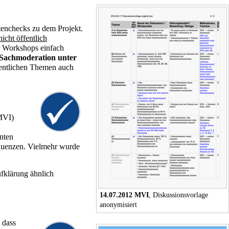
tenchecks zu dem Projekt.
icht öffentlich
er Workshops einfach
Sachmoderation unter
fentlichen Themen auch
(MVI)
nnten
equenzen. Vielmehr wurde
fklärung ähnlich
14.07.2012 MVI
, Diskussionsvorlage
anonymisiert
, dass