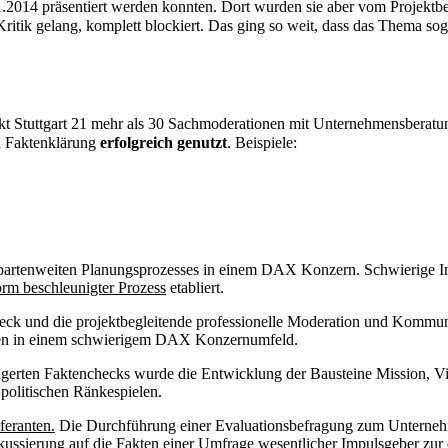
1.2014 präsentiert werden konnten. Dort wurden sie aber vom Projektbe
Kritik gelang, komplett blockiert. Das ging so weit, dass das Thema sog
t Stuttgart 21 mehr als 30 Sachmoderationen mit Unternehmensberatun
n Faktenklärung
erfolgreich genutzt
. Beispiele:
artenweiten Planungsprozesses in einem DAX Konzern. Schwierige Int
rm beschleunigter Prozess
etabliert.
eck und die projektbegleitende professionelle Moderation und Kommu
ren in einem schwierigem DAX Konzernumfeld.
agerten Faktenchecks wurde die Entwicklung der Bausteine Mission, Vis
politischen Ränkespielen.
feranten.
Die Durchführung einer Evaluationsbefragung zum Unternehm
okussierung auf die Fakten einer Umfrage wesentlicher Impulsgeber zur