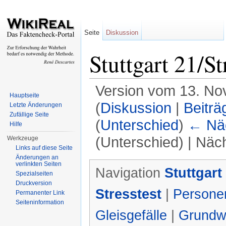
Seite
Diskussion
Stuttgart 21/St
Version vom 13. No
Hauptseite
(
Diskussion
|
Beiträ
Letzte Änderungen
Zufällige Seite
(
Unterschied
)
← Näc
Hilfe
(Unterschied) | Näc
Werkzeuge
Links auf diese Seite
Wechseln zu:
Navigation
,
Suche
Änderungen an
verlinkten Seiten
Navigation
Stuttgart
Spezialseiten
Druckversion
Stresstest
|
Persone
Permanenter Link
Seiteninformation
Gleisgefälle
|
Grundw