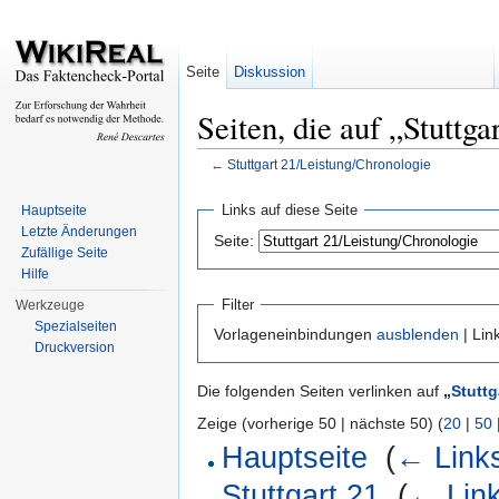
Seite
Diskussion
Seiten, die auf „Stuttg
←
Stuttgart 21/Leistung/Chronologie
Wechseln zu:
Navigation
,
Suche
Links auf diese Seite
Hauptseite
Letzte Änderungen
Seite:
Zufällige Seite
Hilfe
Filter
Werkzeuge
Spezialseiten
Vorlageneinbindungen
ausblenden
| Lin
Druckversion
Die folgenden Seiten verlinken auf
„
Stuttg
Zeige (vorherige 50 | nächste 50) (
20
|
50
Hauptseite
‎
(
← Link
Stuttgart 21
‎
(
← Lin